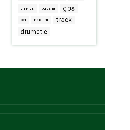
gps
biserica
bulgaria
track
gorj
mehedinti
drumetie