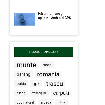
Hărți montane și
aplicații Android GPS
TAGURI POPULARE
munte
ranca
romania
parang
traseu
gpx
serbia
carpati
hiking
transalpina
pod natural
arcada
retezat