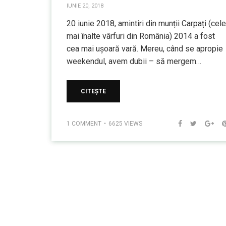
IUNIE 20, 2018
20 iunie 2018, amintiri din munții Carpați (cele
mai înalte vârfuri din România) 2014 a fost
cea mai ușoară vară. Mereu, când se apropie
weekendul, avem dubii – să mergem…
CITEȘTE
1 COMMENT
6625 VIEWS