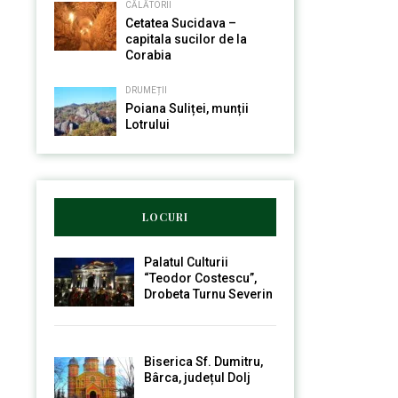
CĂLĂTORII
Cetatea Sucidava –
capitala sucilor de la
Corabia
DRUMEȚII
Poiana Suliței, munții
Lotrului
LOCURI
Palatul Culturii
“Teodor Costescu”,
Drobeta Turnu Severin
Biserica Sf. Dumitru,
Bârca, județul Dolj