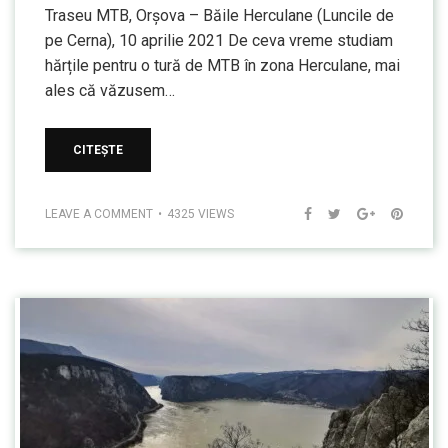
Traseu MTB, Orșova – Băile Herculane (Luncile de
pe Cerna), 10 aprilie 2021 De ceva vreme studiam
hărțile pentru o tură de MTB în zona Herculane, mai
ales că văzusem…
CITEȘTE
LEAVE A COMMENT
4325 VIEWS