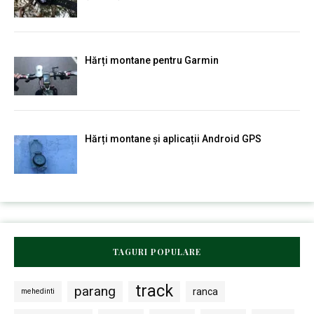
Hărți montane pentru Garmin
Hărți montane și aplicații Android GPS
TAGURI POPULARE
track
parang
ranca
mehedinti