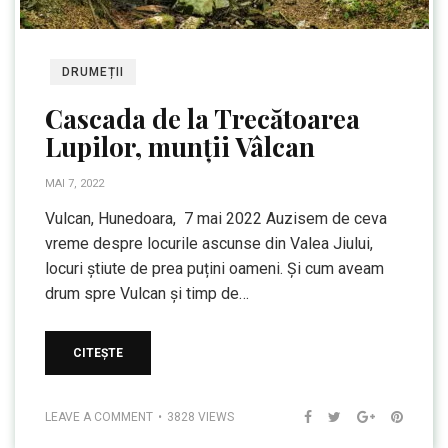
DRUMEȚII
Cascada de la Trecătoarea
Lupilor, munții Vâlcan
MAI 7, 2022
Vulcan, Hunedoara, 7 mai 2022 Auzisem de ceva
vreme despre locurile ascunse din Valea Jiului,
locuri știute de prea puțini oameni. Și cum aveam
drum spre Vulcan și timp de…
CITEȘTE
LEAVE A COMMENT
3828 VIEWS