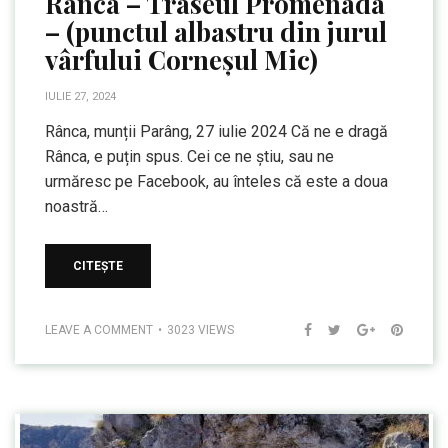
Rânca – Traseul Promenada
– (punctul albastru din jurul
vârfului Corneșul Mic)
IULIE 27, 2024
Rânca, munții Parâng, 27 iulie 2024 Că ne e dragă
Rânca, e puțin spus. Cei ce ne știu, sau ne
urmăresc pe Facebook, au înteles că este a doua
noastră…
CITEȘTE
LEAVE A COMMENT
3023 VIEWS