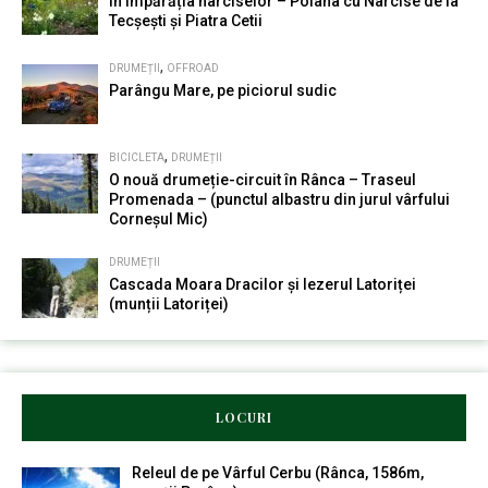
În împărăția narciselor – Poiana cu Narcise de la
Tecșești și Piatra Cetii
,
DRUMEȚII
OFFROAD
Parângu Mare, pe piciorul sudic
,
BICICLETA
DRUMEȚII
O nouă drumeție-circuit în Rânca – Traseul
Promenada – (punctul albastru din jurul vârfului
Corneșul Mic)
DRUMEȚII
Cascada Moara Dracilor și Iezerul Latoriței
(munții Latoriței)
LOCURI
Releul de pe Vârful Cerbu (Rânca, 1586m,