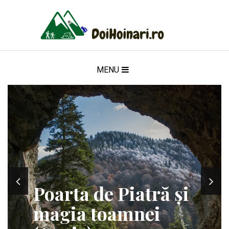
MENU
Poarta de Piatră și
magia toamnei