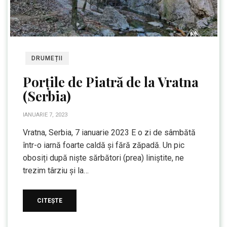
DRUMEȚII
Porțile de Piatră de la Vratna
(Serbia)
IANUARIE 7, 2023
Vratna, Serbia, 7 ianuarie 2023 E o zi de sâmbătă
într-o iarnă foarte caldă și fără zăpadă. Un pic
obosiți după niște sărbători (prea) liniștite, ne
trezim târziu și la…
CITEȘTE