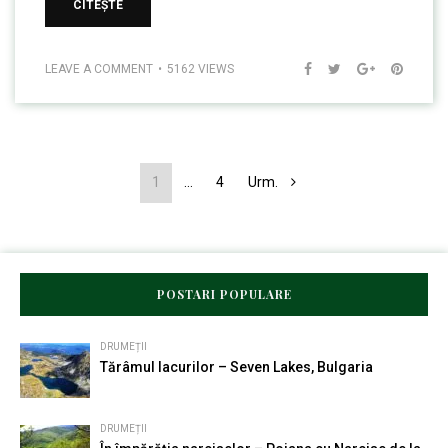
CITEȘTE
LEAVE A COMMENT
5162 VIEWS
1
…
4
Urm.
POSTARI POPULARE
DRUMEȚII
Tărâmul lacurilor – Seven Lakes, Bulgaria
DRUMEȚII