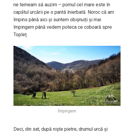
ne temeam să auzim – pomul cel mare este în
capătul urcării pe o pantă înierbată. Noroc că am
împins până aici și suntem obișnuiți și mai
împingem până vedem poteca ce coboară spre
Topleț.
Împingem
Deci, din sat, după niște pietre, drumul urcă și