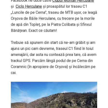
Facebook ne duce către
Clubul Montan Herculane
și
Ciclo Herculane
și proaspătul lor traseu C1
„Luncile de pe Cerna”, traseu de MTB ușor, ce leagă
Orșova de Băile Herculane, cu trecere pe la morile
de apă din Topleț, pe la Piatra Colibata și Sfinxul
Bănățean. Exact ce căutam!
Trebuie să spunem din start că ne-am grăbit și am
ajuns un pic cam devreme, traseul C1 fiind în toiul
amenajării, dar asta nu contează prea tare, că avem
trackul GPS. Parcăm lângă podul de pe Cerna din
Coramnic (în apropiere de Orșova) și încălecăm pe
cai.