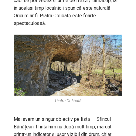
căci se pot vedea și urme de freză / târnăcop, iar
în același timp localnicii spun că este naturală.
Oricum ar fi, Piatra Colibată este foarte
spectaculoasă.
Piatra Colibată
Mai avem un singur obiectiv pe lista – Sfinxul
Bănățean. Îl întâlnim nu după mult timp, marcat
printr-un indicator și ușor vizibil din drum, chiar