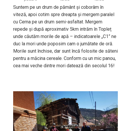
Suntem pe un drum de pământ și coborâm în
viteză, apoi cotim spre dreapta și mergem paralel
cu Cerna pe un drum semi-asfaltat. Mergem
repede și după aproximativ 5km intrăm în Topleț
unde căutăm morile de apă – indicatoarele „C1” ne
duc la mori unde poposim cam o jumătate de oră.
Morile sunt închise, dar sunt încă folosite de săteni
pentru a măcina cereale. Conform cu un mic panou,
cea mai veche dintre mori datează din secolul 16!