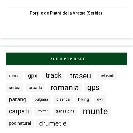
Porțile de Piatră de la Vratna (Serbia)
TAGURI POPULARE
traseu
track
gpx
ranca
mehedinti
romania
gps
arcada
serbia
parang
bulgaria
biserica
hiking
gorj
munte
carpati
transalpina
retezat
drumetie
pod natural