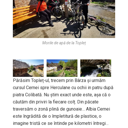
Morile de apă de la Topleț
Părăsim Topleț-ul, trecem prin Bârza și urmăm
cursul Cernei spre Herculane cu ochii in patru după
piatra Colibată. Nu știm exact unde este, așa că o
căutăm din priviri la fiecare colț. Din păcate
traversăm o zonă plină de gunoaie… Albia Cernei
este îngrădită de o împletitură de plastice, o
imagine tristă ce se întinde pe kilometri întregi…