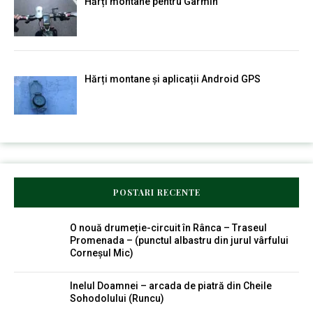
Hărți montane pentru Garmin
Hărți montane și aplicații Android GPS
POSTARI RECENTE
O nouă drumeție-circuit în Rânca – Traseul
Promenada – (punctul albastru din jurul vârfului
Corneșul Mic)
Inelul Doamnei – arcada de piatră din Cheile
Sohodolului (Runcu)