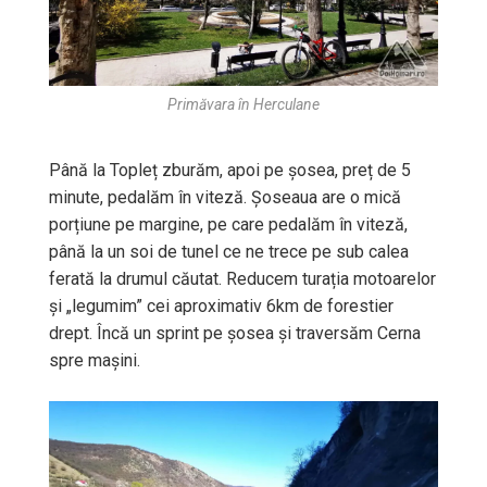
Primăvara în Herculane
Până la Topleț zburăm, apoi pe șosea, preț de 5
minute, pedalăm în viteză. Șoseaua are o mică
porțiune pe margine, pe care pedalăm în viteză,
până la un soi de tunel ce ne trece pe sub calea
ferată la drumul căutat. Reducem turația motoarelor
și „legumim” cei aproximativ 6km de forestier
drept. Încă un sprint pe șosea și traversăm Cerna
spre mașini.