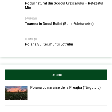
Podul natural din Scocul Urzicarului – Retezatul
Mic
DRUMEȚII
Toamna în Dosul Builei (Buila-Vânturarița)
DRUMEȚII
Poiana Suliței, munții Lotrului
LOCURI
Poiana cu narcise de la Preajba (Târgu Jiu)