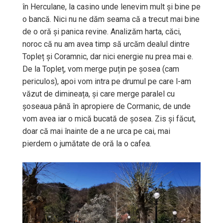
în Herculane, la casino unde lenevim mult și bine pe
o bancă. Nici nu ne dăm seama că a trecut mai bine
de o oră și panica revine. Analizăm harta, căci,
noroc că nu am avea timp să urcăm dealul dintre
Topleț și Coramnic, dar nici energie nu prea mai e.
De la Topleț, vom merge puțin pe șosea (cam
periculos), apoi vom intra pe drumul pe care l-am
văzut de dimineața, și care merge paralel cu
șoseaua până în apropiere de Cormanic, de unde
vom avea iar o mică bucată de șosea. Zis și făcut,
doar că mai înainte de a ne urca pe cai, mai
pierdem o jumătate de oră la o cafea.