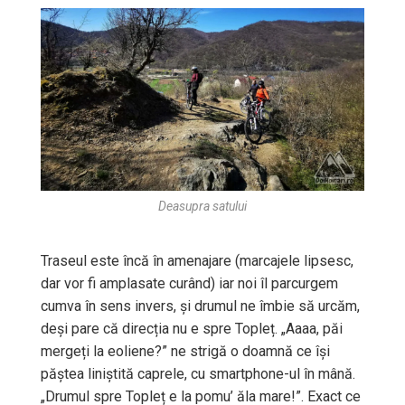
Deasupra satului
Traseul este încă în amenajare (marcajele lipsesc,
dar vor fi amplasate curând) iar noi îl parcurgem
cumva în sens invers, și drumul ne îmbie să urcăm,
deși pare că direcția nu e spre Topleț. „Aaaa, păi
mergeți la eoliene?” ne strigă o doamnă ce își
păștea liniștită caprele, cu smartphone-ul în mână.
„Drumul spre Topleț e la pomu’ ăla mare!”. Exact ce