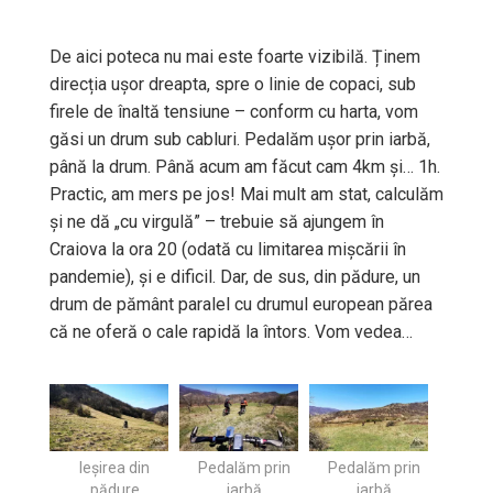
De aici poteca nu mai este foarte vizibilă. Ținem
direcția ușor dreapta, spre o linie de copaci, sub
firele de înaltă tensiune – conform cu harta, vom
găsi un drum sub cabluri. Pedalăm ușor prin iarbă,
până la drum. Până acum am făcut cam 4km și… 1h.
Practic, am mers pe jos! Mai mult am stat, calculăm
și ne dă „cu virgulă” – trebuie să ajungem în
Craiova la ora 20 (odată cu limitarea mișcării în
pandemie), și e dificil. Dar, de sus, din pădure, un
drum de pământ paralel cu drumul european părea
că ne oferă o cale rapidă la întors. Vom vedea…
Ieșirea din
Pedalăm prin
Pedalăm prin
pădure
iarbă
iarbă