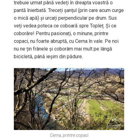
trebuie urmat până vedeți în dreapta voastră o
pantă înierbată. Treceți șanțul (prin care acum curge
o mică apă) și urcați perpendicular pe drum. Sus
veți vedea poteca ce coboară spre Topleț. Și ce
coborâre! Pentru pasionați, o minune, printre
copaci, nu foarte abruptă, cu Cerna în vale. Pe noi
nu ne țin frânele și coborâm mai mult pe lângă
bicicletă, până ieșim din pădure.
Cerna, printre copaci