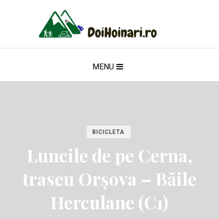
MENU
BICICLETA
Luncile de pe Cerna,
traseu Orșova – Băile
Herculane (C1)