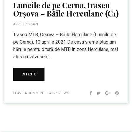
Luncile de pe Cerna, traseu
Orșova – Băile Herculane (C1)
APRILIE 10, 2021
Traseu MTB, Orșova – Băile Herculane (Luncile de
pe Cerna), 10 aprilie 2021 De ceva vreme studiam
hărțile pentru o tură de MTB în zona Herculane, mai
ales că văzusem…
CITEȘTE
LEAVE A COMMENT
4326 VIEWS