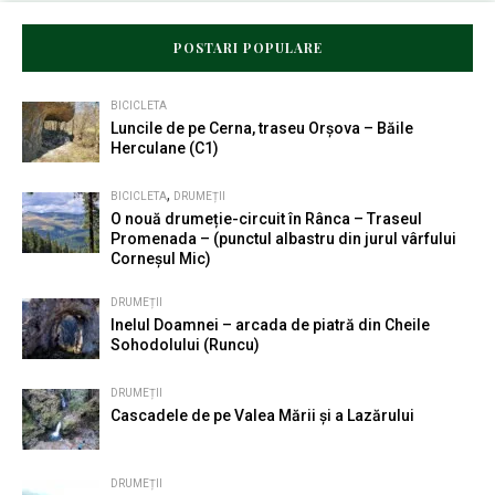
POSTARI POPULARE
BICICLETA
Luncile de pe Cerna, traseu Orșova – Băile
Herculane (C1)
,
BICICLETA
DRUMEȚII
O nouă drumeție-circuit în Rânca – Traseul
Promenada – (punctul albastru din jurul vârfului
Corneșul Mic)
DRUMEȚII
Inelul Doamnei – arcada de piatră din Cheile
Sohodolului (Runcu)
DRUMEȚII
Cascadele de pe Valea Mării și a Lazărului
DRUMEȚII