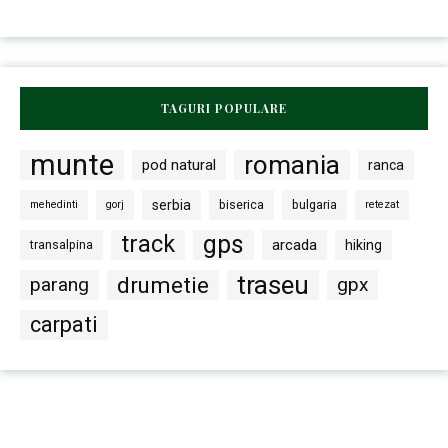
TAGURI POPULARE
munte
romania
pod natural
ranca
serbia
biserica
bulgaria
mehedinti
gorj
retezat
gps
track
arcada
transalpina
hiking
traseu
drumetie
parang
gpx
carpati