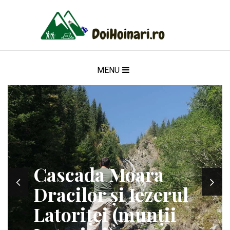
MENU
Cascada Moara
Dracilor și Iezerul
Latoriței (munții