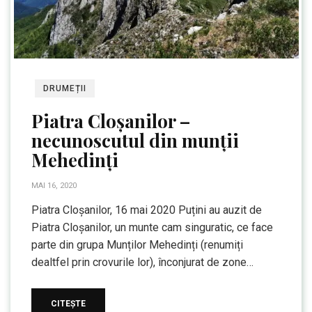
DRUMEȚII
Piatra Cloșanilor –
necunoscutul din munții
Mehedinți
MAI 16, 2020
Piatra Cloșanilor, 16 mai 2020 Puțini au auzit de
Piatra Cloșanilor, un munte cam singuratic, ce face
parte din grupa Munților Mehedinți (renumiți
dealtfel prin crovurile lor), înconjurat de zone…
CITEȘTE