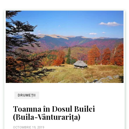
DRUMEȚII
Toamna în Dosul Builei
(Buila-Vânturarița)
OCTOMBRIE 19, 2019