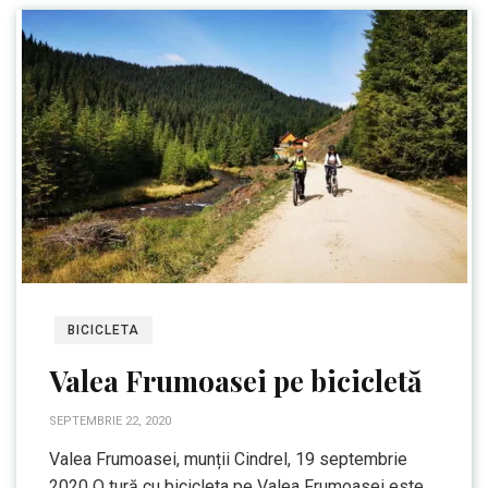
BICICLETA
Valea Frumoasei pe bicicletă
SEPTEMBRIE 22, 2020
Valea Frumoasei, munții Cindrel, 19 septembrie
2020 O tură cu bicicleta pe Valea Frumoasei este