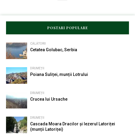
POSTARI POPULARE
CĂLĂTORII
Cetatea Golubac, Serbia
DRUMEȚII
Poiana Suliței, munții Lotrului
DRUMEȚII
Crucea lui Ursache
DRUMEȚII
Cascada Moara Dracilor și Iezerul Latoriței
(munții Latoriței)