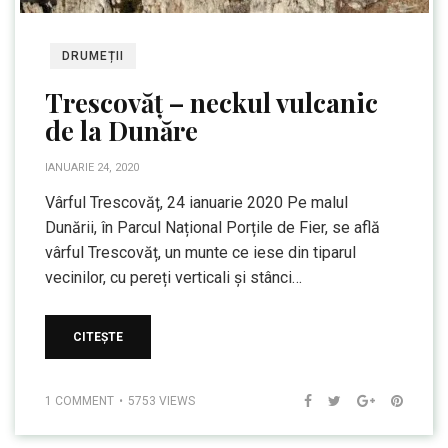
DRUMEȚII
Trescovăț – neckul vulcanic
de la Dunăre
IANUARIE 24, 2020
Vârful Trescovăț, 24 ianuarie 2020 Pe malul
Dunării, în Parcul Național Porțile de Fier, se află
vârful Trescovăț, un munte ce iese din tiparul
vecinilor, cu pereți verticali și stânci…
CITEȘTE
1 COMMENT
5753 VIEWS