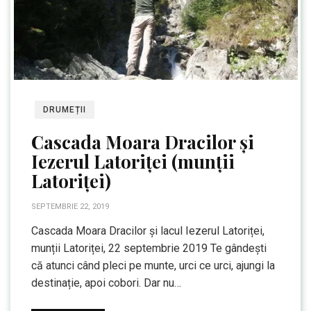
DRUMEȚII
Cascada Moara Dracilor și
Iezerul Latoriței (munții
Latoriței)
SEPTEMBRIE 22, 2019
Cascada Moara Dracilor și lacul Iezerul Latoriței,
munții Latoriței, 22 septembrie 2019 Te gândești
că atunci când pleci pe munte, urci ce urci, ajungi la
destinație, apoi cobori. Dar nu…