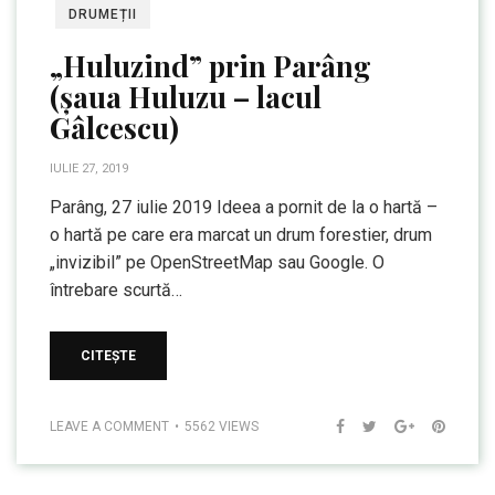
DRUMEȚII
„Huluzind” prin Parâng
(șaua Huluzu – lacul
Gâlcescu)
IULIE 27, 2019
Parâng, 27 iulie 2019 Ideea a pornit de la o hartă –
o hartă pe care era marcat un drum forestier, drum
„invizibil” pe OpenStreetMap sau Google. O
întrebare scurtă…
CITEȘTE
LEAVE A COMMENT
5562 VIEWS