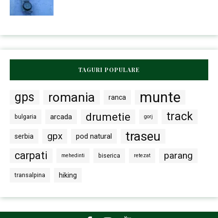
TAGURI POPULARE
munte
gps
romania
ranca
track
drumetie
arcada
bulgaria
gorj
traseu
gpx
pod natural
serbia
carpati
parang
biserica
mehedinti
retezat
transalpina
hiking