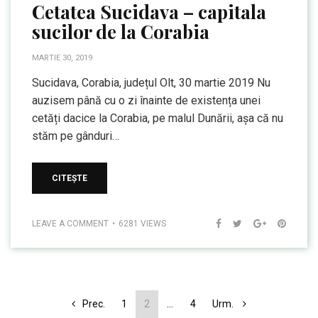
Cetatea Sucidava – capitala
sucilor de la Corabia
MARTIE 30, 2019
Sucidava, Corabia, județul Olt, 30 martie 2019 Nu
auzisem până cu o zi înainte de existența unei
cetăți dacice la Corabia, pe malul Dunării, așa că nu
stăm pe gânduri…
CITEȘTE
LEAVE A COMMENT
6281 VIEWS
Prec.
1
2
…
4
Urm.