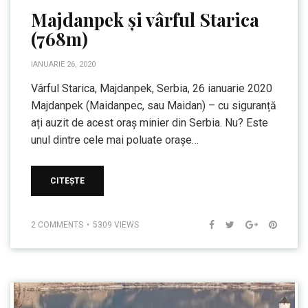
Majdanpek și vârful Starica
(768m)
IANUARIE 26, 2020
Vârful Starica, Majdanpek, Serbia, 26 ianuarie 2020
Majdanpek (Maidanpec, sau Maidan) – cu siguranță
ați auzit de acest oraș minier din Serbia. Nu? Este
unul dintre cele mai poluate orașe…
CITEȘTE
2 COMMENTS
5309 VIEWS