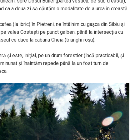
uneam, spre Dosul Builei (partea vestică, de sub creastă),
nd ca a doua zi să căutăm o modalitate de a urca în creastă.
ea (la ibric) în Pietreni, ne întâlnim cu gașca din Sibiu și
pe valea Costești pe punct galben, până la intersecția cu
aseul ce duce la cabana Cheia (triunghi roșu).
 și este, inițial, pe un drum forestier (încă practicabil, și
minunat și înaintăm repede până la un fost turn de
eca.