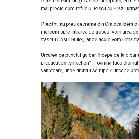
forestier cam lung). Noi ne îndreptăm, cum sp
mai precis spre refugiul Piscu cu Brazi, urmâ
Plecăm, nu prea devreme din Craiova, bem o caf
mergem spre intrarea pe traseu. Vom urca de 
traseul Dosul Builei, iar de acolo vom urma tr
Urcarea pe punctul galben începe de la o barieră
practicat de „șmecheri”). Toamna face drumul 
vânătoare, unde drumul se rupe și începe pot