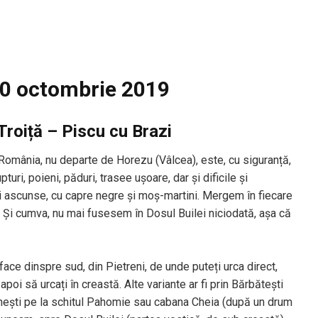
20 octombrie 2019
Troiță – Piscu cu Brazi
n România, nu departe de Horezu (Vâlcea), este, cu siguranță,
turi, poieni, păduri, trasee ușoare, dar și dificile și
i ascunse, cu capre negre și moș-martini. Mergem în fiecare
. Și cumva, nu mai fusesem în Dosul Builei niciodată, așa că
i face dinspre sud, din Pietreni, de unde puteți urca direct,
apoi să urcați în creastă. Alte variante ar fi prin Bărbătești
nești pe la schitul Pahomie sau cabana Cheia (după un drum