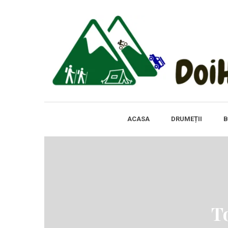
ACASA
DRUMEȚII
B
T