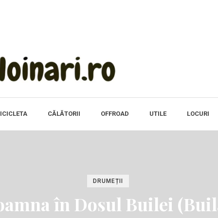
ICICLETA
CĂLĂTORII
OFFROAD
UTILE
LOCURI
DRUMEȚII
oamna în Dosul Builei (Buil