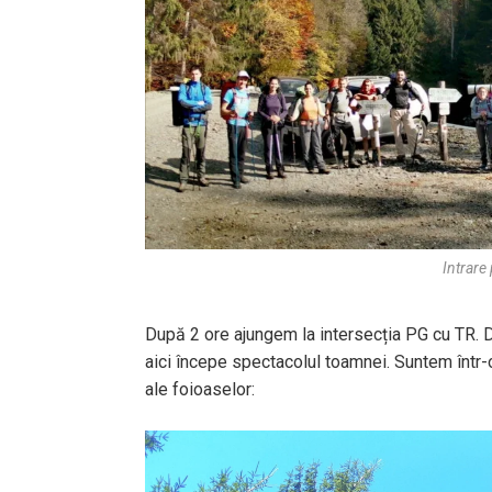
Intrare
După 2 ore ajungem la intersecția PG cu TR. D
aici începe spectacolul toamnei. Suntem într-
ale foioaselor: