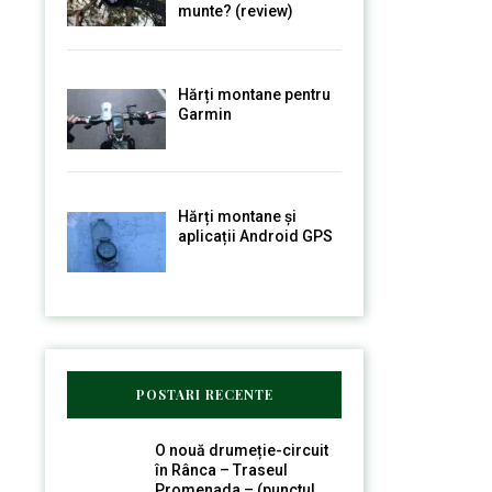
munte? (review)
Hărți montane pentru
Garmin
Hărți montane și
aplicații Android GPS
POSTARI RECENTE
O nouă drumeție-circuit
în Rânca – Traseul
Promenada – (punctul