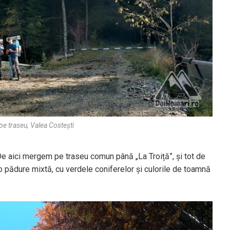
 pe traseu, Valea Costești
e aici mergem pe traseu comun până „La Troiță”, și tot de
o pădure mixtă, cu verdele coniferelor și culorile de toamnă