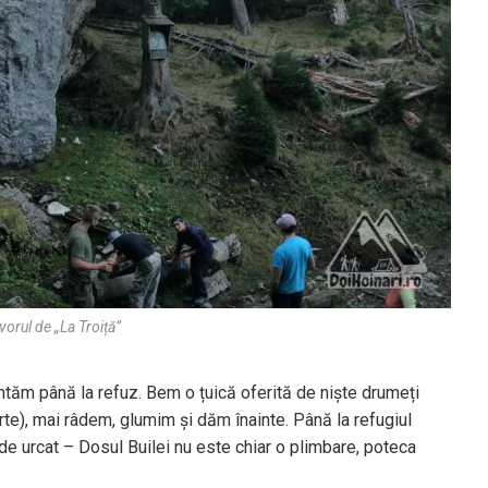
vorul de „La Troiță”
tăm până la refuz. Bem o țuică oferită de niște drumeți
e), mai râdem, glumim și dăm înainte. Până la refugiul
de urcat – Dosul Builei nu este chiar o plimbare, poteca