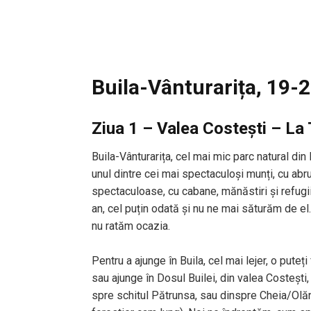
Buila-Vânturarița, 19-
Ziua 1 – Valea Costești – La 
Buila-Vânturarița, cel mai mic parc natural di
unul dintre cei mai spectaculoși munți, cu abrup
spectaculoase, cu cabane, mănăstiri și refugi
an, cel puțin odată și nu ne mai săturăm de el
nu ratăm ocazia.
Pentru a ajunge în Buila, cel mai lejer, o puteț
sau ajunge în Dosul Builei, din valea Costești, 
spre schitul Pătrunsa, sau dinspre Cheia/Olă