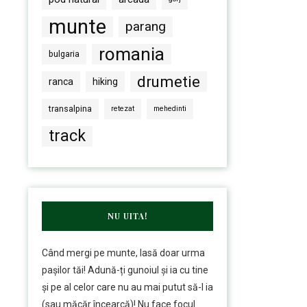
munte
parang
romania
bulgaria
drumetie
ranca
hiking
transalpina
retezat
mehedinti
track
NU UITA!
Când mergi pe munte, lasă doar urma
pașilor tăi! Adună-ți gunoiul și ia cu tine
și pe al celor care nu au mai putut să-l ia
(sau măcăr încearcă)! Nu face focul