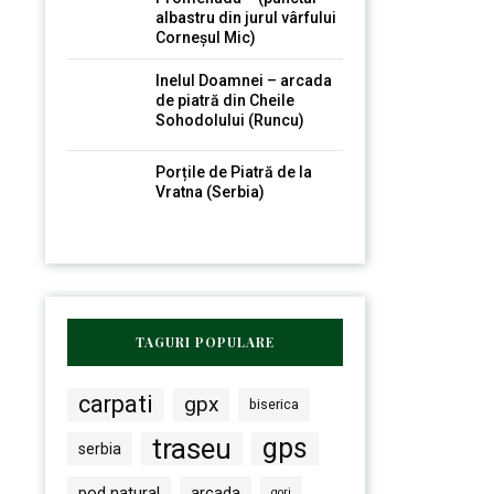
albastru din jurul vârfului
Corneșul Mic)
Inelul Doamnei – arcada
de piatră din Cheile
Sohodolului (Runcu)
Porțile de Piatră de la
Vratna (Serbia)
TAGURI POPULARE
carpati
gpx
biserica
traseu
gps
serbia
pod natural
arcada
gorj