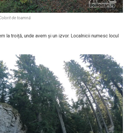
Colorit de toamnă
em la troiță, unde avem și un izvor. Localnicii numesc locul