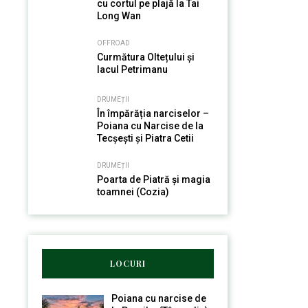
cu cortul pe plajă la Tai
Long Wan
OFFROAD
Curmătura Oltețului și
lacul Petrimanu
DRUMEȚII
În împărăția narciselor –
Poiana cu Narcise de la
Tecșești și Piatra Cetii
DRUMEȚII
Poarta de Piatră și magia
toamnei (Cozia)
LOCURI
Poiana cu narcise de