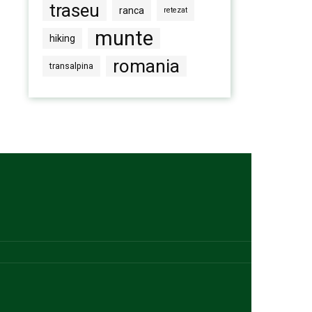
traseu
ranca
retezat
munte
hiking
romania
transalpina