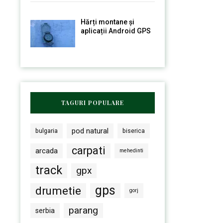
Hărți montane și
aplicații Android GPS
TAGURI POPULARE
pod natural
bulgaria
biserica
carpati
arcada
mehedinti
track
gpx
gps
drumetie
gorj
parang
serbia