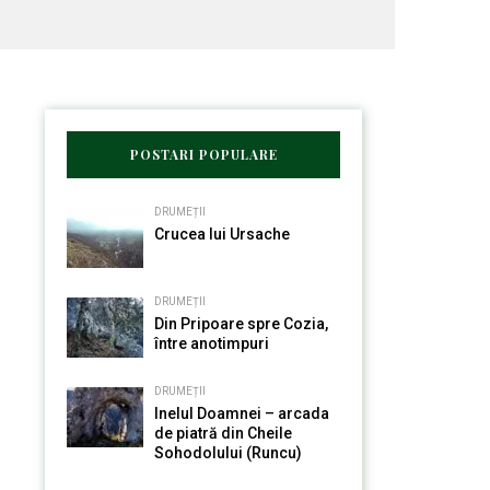
POSTARI POPULARE
DRUMEȚII
Crucea lui Ursache
DRUMEȚII
Din Pripoare spre Cozia,
între anotimpuri
DRUMEȚII
Inelul Doamnei – arcada
de piatră din Cheile
Sohodolului (Runcu)