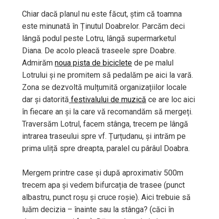
Chiar dacă planul nu este făcut, știm că toamna
este minunată în Ținutul Doabrelor. Parcăm deci
lângă podul peste Lotru, lângă supermarketul
Diana. De acolo pleacă traseele spre Doabre.
Admirăm
noua pista de biciclete
de pe malul
Lotrului și ne promitem să pedalăm pe aici la vară.
Zona se dezvoltă mulțumită organizațiilor locale
dar și datorită
festivalului de muzică
ce are loc aici
în fiecare an și la care vă recomandăm să mergeți.
Traversăm Lotrul, facem stânga, trecem pe lângă
intrarea traseului spre vf. Țurțudanu, și intrăm pe
prima uliță spre dreapta, paralel cu pârâul Doabra.
Mergem printre case și după aproximativ 500m
trecem apa și vedem bifurcația de trasee (punct
albastru, punct roșu și cruce roșie). Aici trebuie să
luăm decizia – înainte sau la stânga? (căci în