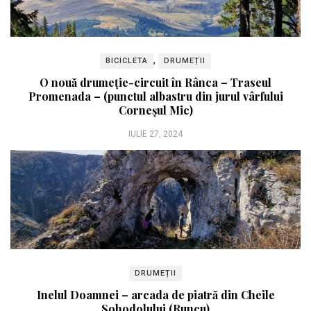
,
BICICLETA
DRUMEȚII
O nouă drumeție-circuit în Rânca – Traseul
Promenada – (punctul albastru din jurul vârfului
Corneșul Mic)
IULIE 27, 2024
DRUMEȚII
Inelul Doamnei – arcada de piatră din Cheile
Sohodolului (Runcu)