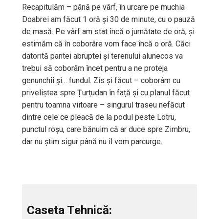
Recapitulăm – până pe vârf, în urcare pe muchia
Doabrei am făcut 1 oră și 30 de minute, cu o pauză
de masă. Pe vârf am stat încă o jumătate de oră, și
estimăm că în coborâre vom face încă o oră. Căci
datorită pantei abruptei și terenului alunecos va
trebui să coborâm încet pentru a ne proteja
genunchii și… fundul. Zis și făcut – coborâm cu
priveliștea spre Țurțudan în față și cu planul făcut
pentru toamna viitoare – singurul traseu nefăcut
dintre cele ce pleacă de la podul peste Lotru,
punctul roșu, care bănuim că ar duce spre Zimbru,
dar nu știm sigur până nu îl vom parcurge.
Caseta Tehnică: