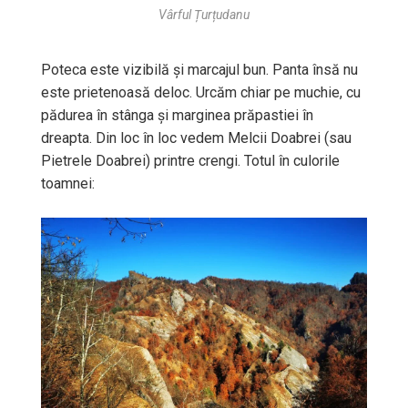
Vârful Țurțudanu
Poteca este vizibilă și marcajul bun. Panta însă nu
este prietenoasă deloc. Urcăm chiar pe muchie, cu
pădurea în stânga și marginea prăpastiei în
dreapta. Din loc în loc vedem Melcii Doabrei (sau
Pietrele Doabrei) printre crengi. Totul în culorile
toamnei: