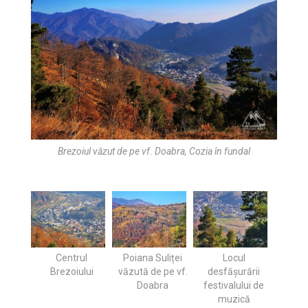
Brezoiul văzut de pe vf. Doabra, Cozia în fundal
Centrul
Poiana Suliței
Locul
Brezoiului
văzută de pe vf.
desfășurării
Doabra
festivalului de
muzică