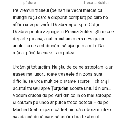
pădure
Poiana Suliței
Pe vremuri traseul (pe hărțile vechi marcat cu
triunghi roșu care a dispărut complet) pe care ne
aflăm urca pe vârful Doabra, apoi spre Colții
Doabrei pentru a ajunge în Poiana Suliței. Știm că e
departe poiana,
anul trecut am mers ceva până
acolo
, nu ne ambiționăm să ajungem acolo. Dar
măcar până la cruce… am putea.
Urcăm și tot urcăm. Nu știu de ce ne așteptam la un
traseu mai ușor… toate traseele din zonă sunt
dificile, se urcă mult pe distanțe scurte – chiar și
scurtul traseu spre
Țurțudan
scoate untul din om…
Vedem crucea de pe vârf din ce în ce mai aproape
și căutăm pe unde ar putea trece poteca – de pe
Muchia Doabrei pare că trebuie să coborâm într-o
șa adâncă după care să urcăm foarte abrupt.