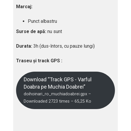
Marcaj:
Punct albastru
Surse de apă:
nu sunt
Durata:
3h (dus-întors, cu pauze lungi)
Traseu și track GPS :
Download “Track GPS - Varful
Doabra pe Muchia Doabrei”
doihoinari_ro_muchiadoabrei.gpx –
Downloaded 2723 times – 65,25 Ko