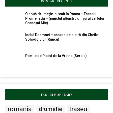
POSTARI RECENTE
O nouă drumeție-circuit în Rânca – Traseul
Promenada – (punctul albastru din jurul vârfului
Corneșul Mic)
Inelul Doamnei – arcada de piatră din Cheile
Sohodolului (Runcu)
Porțile de Piatră de la Vratna (Serbia)
TAGURI POPULARE
romania
traseu
drumetie