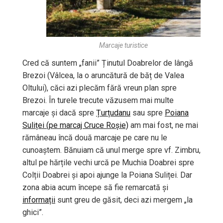
Marcaje turistice
Cred că suntem „fanii” Ținutul Doabrelor de lângă
Brezoi (Vâlcea, la o aruncătură de băț de Valea
Oltului), căci azi plecăm fără vreun plan spre
Brezoi. În turele trecute văzusem mai multe
marcaje și dacă spre
Țurțudanu
sau spre
Poiana
Suliței (pe marcaj Cruce Roșie)
am mai fost, ne mai
rămâneau încă două marcaje pe care nu le
cunoaștem. Bănuiam că unul merge spre vf. Zimbru,
altul pe hărțile vechi urcă pe Muchia Doabrei spre
Colții Doabrei și apoi ajunge la Poiana Suliței. Dar
zona abia acum începe să fie remarcată și
informații
sunt greu de găsit, deci azi mergem „la
ghici”.