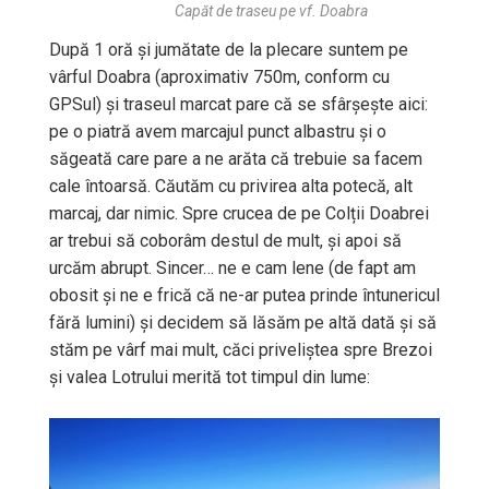
Capăt de traseu pe vf. Doabra
După 1 oră și jumătate de la plecare suntem pe
vârful Doabra (aproximativ 750m, conform cu
GPSul) și traseul marcat pare că se sfârșește aici:
pe o piatră avem marcajul punct albastru și o
săgeată care pare a ne arăta că trebuie sa facem
cale întoarsă. Căutăm cu privirea alta potecă, alt
marcaj, dar nimic. Spre crucea de pe Colții Doabrei
ar trebui să coborâm destul de mult, și apoi să
urcăm abrupt. Sincer… ne e cam lene (de fapt am
obosit și ne e frică că ne-ar putea prinde întunericul
fără lumini) și decidem să lăsăm pe altă dată și să
stăm pe vârf mai mult, căci priveliștea spre Brezoi
și valea Lotrului merită tot timpul din lume: