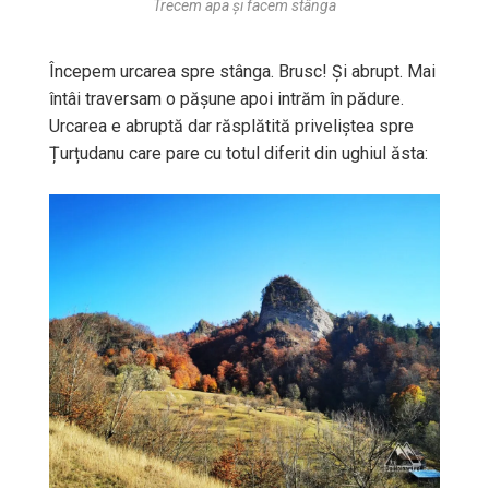
Trecem apa și facem stânga
Începem urcarea spre stânga. Brusc! Și abrupt. Mai
întâi traversam o pășune apoi intrăm în pădure.
Urcarea e abruptă dar răsplătită priveliștea spre
Țurțudanu care pare cu totul diferit din ughiul ăsta: