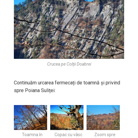
Crucea pe Colții Doabrei
Continuăm urcarea fermecați de toamnă și privind
spre Poiana Suliței:
Toamna în
Copac cu vâsc
Zoom spre