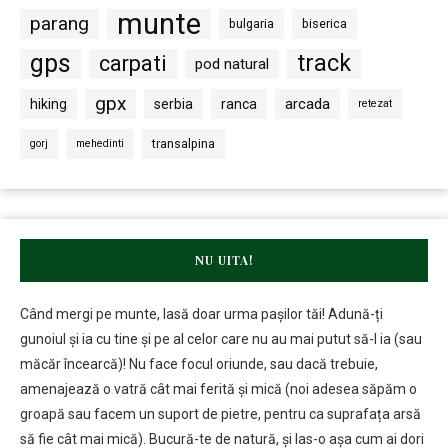
munte
parang
bulgaria
biserica
gps
track
carpati
pod natural
gpx
arcada
hiking
serbia
ranca
retezat
transalpina
gorj
mehedinti
NU UITA!
Când mergi pe munte, lasă doar urma pașilor tăi! Adună-ți
gunoiul și ia cu tine și pe al celor care nu au mai putut să-l ia (sau
măcăr încearcă)! Nu face focul oriunde, sau dacă trebuie,
amenajează o vatră cât mai ferită și mică (noi adesea săpăm o
groapă sau facem un suport de pietre, pentru ca suprafața arsă
să fie cât mai mică). Bucură-te de natură, și las-o așa cum ai dori