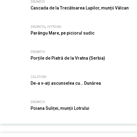
DRUMEȚII
Cascada de la Trecătoarea Lupilor, munții Vâlcan
,
DRUMEȚII
OFFROAD
Parângu Mare, pe piciorul sudic
DRUMEȚII
Porțile de Piatră de la Vratna (Serbia)
CĂLĂTORII
De-a v-ați ascunselea cu… Dunărea
DRUMEȚII
Poiana Suliței, munții Lotrului