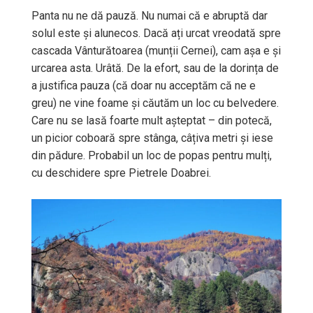
Panta nu ne dă pauză. Nu numai că e abruptă dar
solul este și alunecos. Dacă ați urcat vreodată spre
cascada Vânturătoarea (munții Cernei), cam așa e și
urcarea asta. Urâtă. De la efort, sau de la dorința de
a justifica pauza (că doar nu acceptăm că ne e
greu) ne vine foame și căutăm un loc cu belvedere.
Care nu se lasă foarte mult așteptat – din potecă,
un picior coboară spre stânga, câțiva metri și iese
din pădure. Probabil un loc de popas pentru mulți,
cu deschidere spre Pietrele Doabrei.