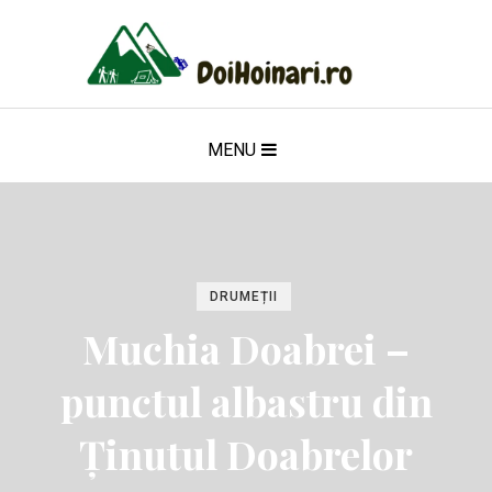
MENU
DRUMEȚII
Muchia Doabrei –
punctul albastru din
Ținutul Doabrelor