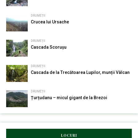
DRUMEȚII
Crucea lui Ursache
DRUMEȚII
Cascada Scorușu
DRUMEȚII
Cascada de la Trecătoarea Lupilor, munții Vâlcan
DRUMEȚII
Țurțudanu – micul gigant de la Brezoi
LOCURI