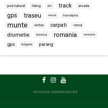
track
pod natural
arcada
hiking
gorj
gps
traseu
transalpina
retezat
munte
carpati
serbia
ranca
romania
drumetie
biserica
mehedinti
gpx
parang
bulgaria
POLITICA DE CONFIDENȚIALITATE