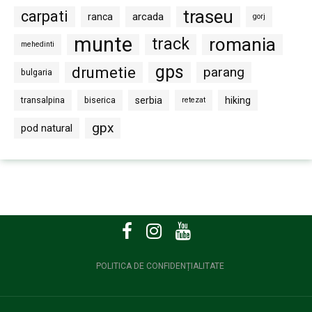
traseu
carpati
arcada
ranca
gorj
munte
romania
track
mehedinti
gps
drumetie
parang
bulgaria
transalpina
biserica
serbia
hiking
retezat
gpx
pod natural
POLITICA DE CONFIDENȚIALITATE