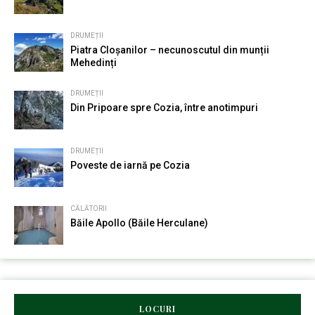
DRUMEȚII
Piatra Cloșanilor – necunoscutul din munții
Mehedinți
DRUMEȚII
Din Pripoare spre Cozia, între anotimpuri
DRUMEȚII
Poveste de iarnă pe Cozia
CĂLĂTORII
Băile Apollo (Băile Herculane)
LOCURI