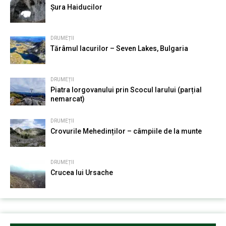
Șura Haiducilor
DRUMEȚII
Tărâmul lacurilor – Seven Lakes, Bulgaria
DRUMEȚII
Piatra Iorgovanului prin Scocul Iarului (parțial
nemarcat)
DRUMEȚII
Crovurile Mehedinților – câmpiile de la munte
DRUMEȚII
Crucea lui Ursache