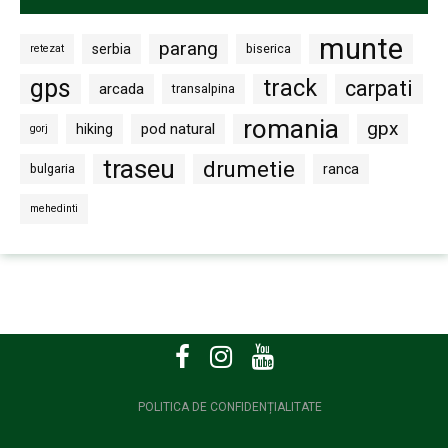
munte
parang
serbia
biserica
retezat
gps
track
carpati
arcada
transalpina
romania
gpx
pod natural
hiking
gorj
traseu
drumetie
bulgaria
ranca
mehedinti
POLITICA DE CONFIDENȚIALITATE