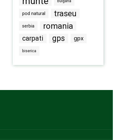
munte
bulgaria
traseu
pod natural
romania
serbia
gps
carpati
gpx
biserica