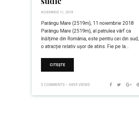
sudic
NOIEMBRIE 11, 2018
Parângu Mare (2519m), 11 noiembrie 2018
Parângu Mare (2519m), al patrulea vârf ca
înălțime din România, este pentru cei din sud,
o atracție relativ ușor de atins. Fie pe la…
CITEȘTE
5 COMMENTS
6859 VIEWS