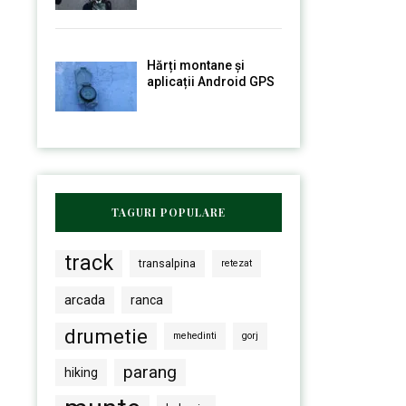
Hărți montane și
aplicații Android GPS
TAGURI POPULARE
track
transalpina
retezat
arcada
ranca
drumetie
mehedinti
gorj
parang
hiking