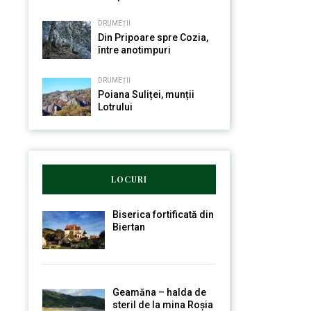
DRUMEȚII
Din Pripoare spre Cozia,
între anotimpuri
DRUMEȚII
Poiana Suliței, munții
Lotrului
LOCURI
Biserica fortificată din
Biertan
Geamăna – halda de
steril de la mina Roșia