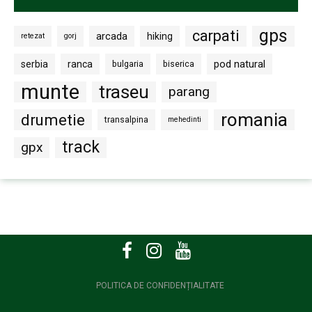
gps
carpati
arcada
hiking
retezat
gorj
pod natural
serbia
ranca
bulgaria
biserica
munte
traseu
parang
romania
drumetie
transalpina
mehedinti
track
gpx
POLITICA DE CONFIDENȚIALITATE