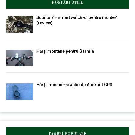
POSTĂRI UTILE
Suunto 7 – smart watch-ul pentru munte?
(review)
Hărți montane pentru Garmin
Hărți montane și aplicații Android GPS
TAGURI POPULARE