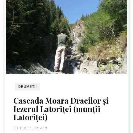
DRUMEȚII
Cascada Moara Dracilor și
Iezerul Latoriței (munții
Latoriței)
SEPTEMBRIE 22, 2019