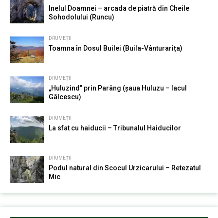
Inelul Doamnei – arcada de piatră din Cheile
Sohodolului (Runcu)
DRUMEȚII
Toamna în Dosul Builei (Buila-Vânturarița)
DRUMEȚII
„Huluzind” prin Parâng (șaua Huluzu – lacul
Gâlcescu)
DRUMEȚII
La sfat cu haiducii – Tribunalul Haiducilor
DRUMEȚII
Podul natural din Scocul Urzicarului – Retezatul
Mic