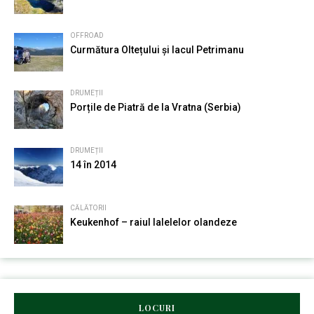
OFFROAD
Curmătura Oltețului și lacul Petrimanu
DRUMEȚII
Porțile de Piatră de la Vratna (Serbia)
DRUMEȚII
14 în 2014
CĂLĂTORII
Keukenhof – raiul lalelelor olandeze
LOCURI