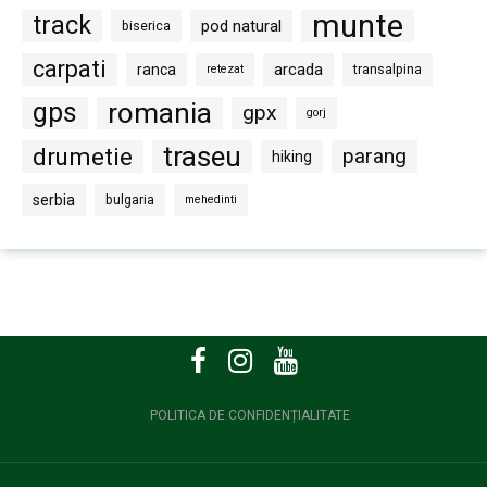
munte
track
pod natural
biserica
carpati
arcada
ranca
transalpina
retezat
gps
romania
gpx
gorj
traseu
drumetie
parang
hiking
serbia
bulgaria
mehedinti
POLITICA DE CONFIDENȚIALITATE