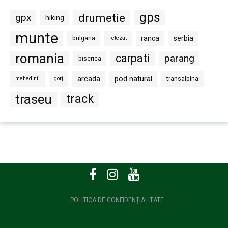
gps
drumetie
gpx
hiking
munte
bulgaria
ranca
serbia
retezat
romania
carpati
parang
biserica
arcada
pod natural
transalpina
mehedinti
gorj
traseu
track
POLITICA DE CONFIDENȚIALITATE