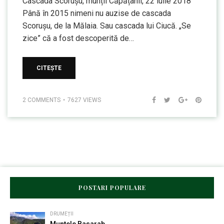
Cascada Scorușu, munții Căpățânii, 22 iulie 2018
Până în 2015 nimeni nu auzise de cascada
Scorușu, de la Mălaia. Sau cascada lui Ciucă. „Se
zice” că a fost descoperită de…
CITEȘTE
2 COMMENTS
7627 VIEWS
POSTARI POPULARE
DRUMEȚII