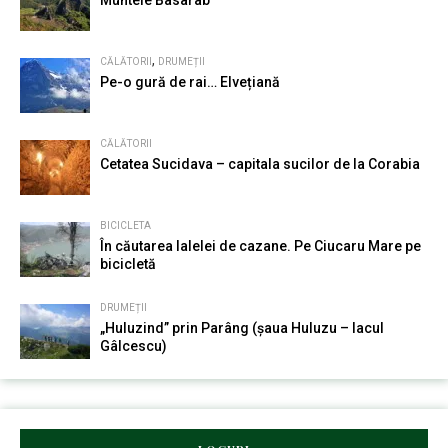
Muntele Basarab
,
CĂLĂTORII
DRUMEȚII
Pe-o gură de rai… Elvețiană
CĂLĂTORII
Cetatea Sucidava – capitala sucilor de la Corabia
BICICLETA
În căutarea lalelei de cazane. Pe Ciucaru Mare pe
bicicletă
DRUMEȚII
„Huluzind” prin Parâng (șaua Huluzu – lacul
Gâlcescu)