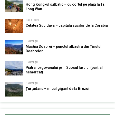
Hong Kong-ul sălbatic – cu cortul pe plajă la Tai
Long Wan
CĂLĂTORII
Cetatea Sucidava – capitala sucilor de la Corabia
DRUMEȚII
Muchia Doabrei – punctul albastru din Ținutul
Doabrelor
DRUMEȚII
Piatra Iorgovanului prin Scocul Iarului (parțial
nemarcat)
DRUMEȚII
Țurțudanu – micul gigant de la Brezoi