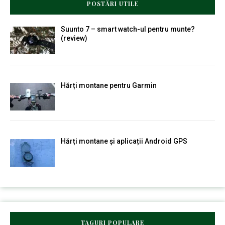
POSTĂRI UTILE
Suunto 7 – smart watch-ul pentru munte?
(review)
Hărți montane pentru Garmin
Hărți montane și aplicații Android GPS
TAGURI POPULARE