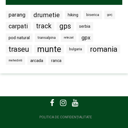
drumetie
parang
hiking
biserica
gorj
gps
track
carpati
serbia
gpx
pod natural
transalpina
retezat
munte
traseu
romania
bulgaria
arcada
ranca
mehedinti
POLITICA DE CONFIDENȚIALITATE