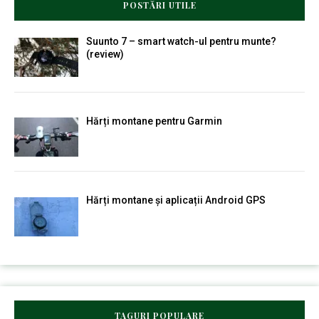
POSTĂRI UTILE
Suunto 7 – smart watch-ul pentru munte?
(review)
Hărți montane pentru Garmin
Hărți montane și aplicații Android GPS
TAGURI POPULARE