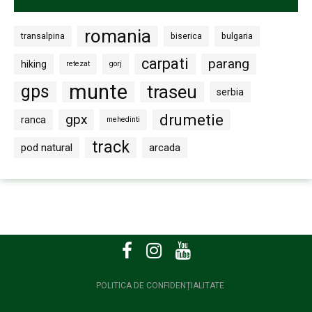
romania
transalpina
biserica
bulgaria
carpati
parang
hiking
retezat
gorj
munte
gps
traseu
serbia
drumetie
gpx
ranca
mehedinti
track
pod natural
arcada
POLITICA DE CONFIDENȚIALITATE