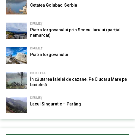
Cetatea Golubac, Serbia
DRUMEȚII
Piatra Iorgovanului prin Scocul Iarului (parțial
nemarcat)
DRUMEȚII
Piatra Iorgovanului
BICICLETA
În căutarea lalelei de cazane. Pe Ciucaru Mare pe
bicicletă
DRUMEȚII
Lacul Singuratic – Parâng