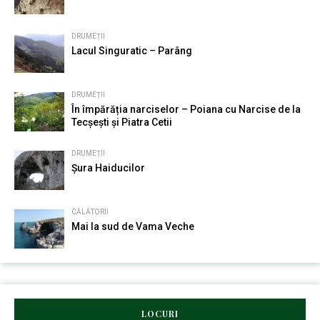
DRUMEȚII
Lacul Singuratic – Parâng
DRUMEȚII
În împărăția narciselor – Poiana cu Narcise de la
Tecșești și Piatra Cetii
DRUMEȚII
Șura Haiducilor
CĂLĂTORII
Mai la sud de Vama Veche
LOCURI