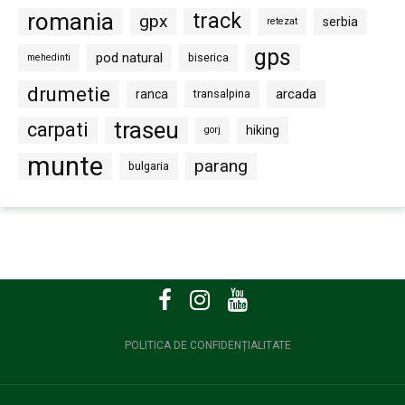
romania
track
gpx
serbia
retezat
gps
pod natural
biserica
mehedinti
drumetie
arcada
ranca
transalpina
traseu
carpati
hiking
gorj
munte
parang
bulgaria
POLITICA DE CONFIDENȚIALITATE