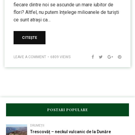
fiecare dintre noi se ascunde un mare iubitor de
flori? Altfel, nu putem înțelege milioanele de turiști
ce sunt atrași ca…
CITEȘTE
LEAVE A COMMENT
6809 VIEWS
POSTARI POPULARE
DRUMEȚII
Trescovăț – neckul vulcanic de la Dunăre