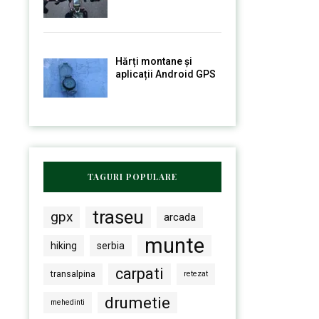
Hărți montane și
aplicații Android GPS
TAGURI POPULARE
traseu
gpx
arcada
munte
hiking
serbia
carpati
transalpina
retezat
drumetie
mehedinti