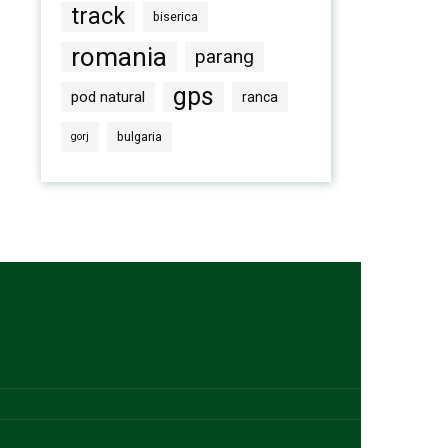
track
biserica
romania
parang
gps
pod natural
ranca
bulgaria
gorj