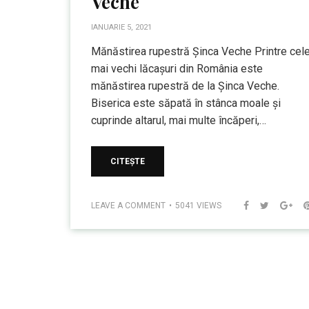
Veche
IANUARIE 5, 2021
Mănăstirea rupestră Șinca Veche Printre cel
mai vechi lăcașuri din România este
mănăstirea rupestră de la Șinca Veche.
Biserica este săpată în stânca moale și
cuprinde altarul, mai multe încăperi,…
CITEȘTE
LEAVE A COMMENT
5041 VIEWS