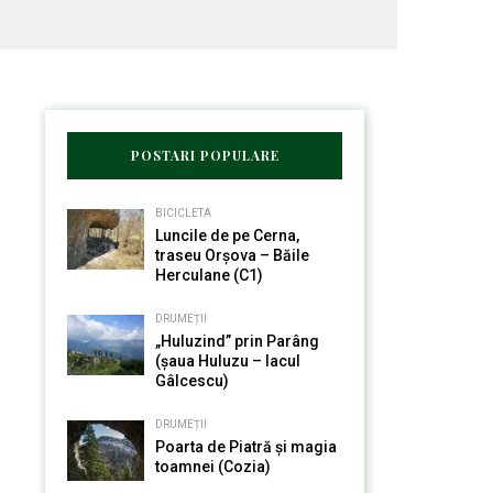
POSTARI POPULARE
BICICLETA
Luncile de pe Cerna,
traseu Orșova – Băile
Herculane (C1)
DRUMEȚII
„Huluzind” prin Parâng
(șaua Huluzu – lacul
Gâlcescu)
DRUMEȚII
Poarta de Piatră și magia
toamnei (Cozia)