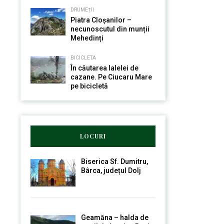
DRUMEȚII
Piatra Cloșanilor –
necunoscutul din munții
Mehedinți
BICICLETA
În căutarea lalelei de
cazane. Pe Ciucaru Mare
pe bicicletă
LOCURI
Biserica Sf. Dumitru,
Bârca, județul Dolj
Geamăna – halda de