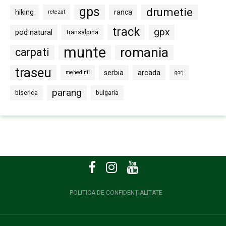
gps
drumetie
hiking
ranca
retezat
track
gpx
pod natural
transalpina
munte
romania
carpati
traseu
arcada
serbia
mehedinti
gorj
parang
biserica
bulgaria
POLITICA DE CONFIDENȚIALITATE