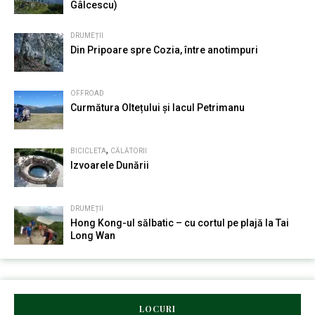
Gâlcescu)
DRUMEȚII
Din Pripoare spre Cozia, între anotimpuri
OFFROAD
Curmătura Oltețului și lacul Petrimanu
,
BICICLETA
CĂLĂTORII
Izvoarele Dunării
DRUMEȚII
Hong Kong-ul sălbatic – cu cortul pe plajă la Tai
Long Wan
LOCURI