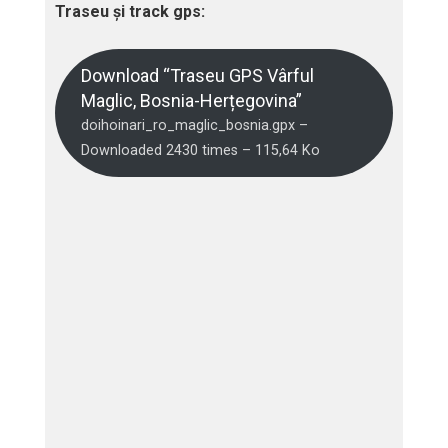
Traseu și track gps:
Download “Traseu GPS Vârful
Maglic, Bosnia-Herțegovina”
doihoinari_ro_maglic_bosnia.gpx –
Downloaded 2430 times – 115,64 Ko