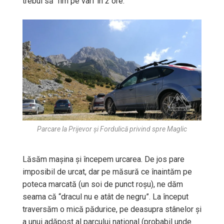
trebui să fim pe vârf în 2 ore.
Parcare la Prijevor și Fordulică privind spre Maglic
Lăsăm mașina și începem urcarea. De jos pare
imposibil de urcat, dar pe măsură ce înaintăm pe
poteca marcată (un soi de punct roșu), ne dăm
seama că “dracul nu e atât de negru”. La început
traversăm o mică pădurice, pe deasupra stânelor și
a unui adăpost al parcului național (probabil unde