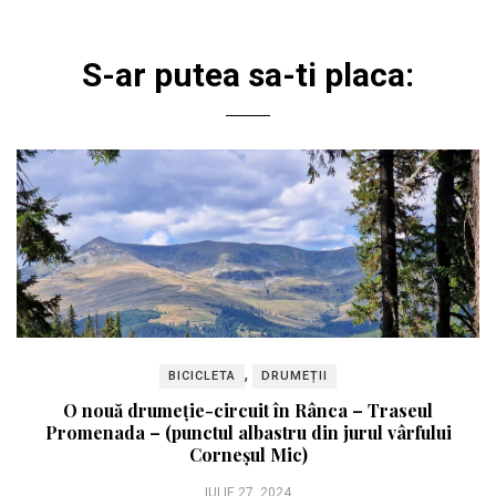
S-ar putea sa-ti placa:
,
BICICLETA
DRUMEȚII
O nouă drumeție-circuit în Rânca – Traseul
Promenada – (punctul albastru din jurul vârfului
Corneșul Mic)
IULIE 27, 2024