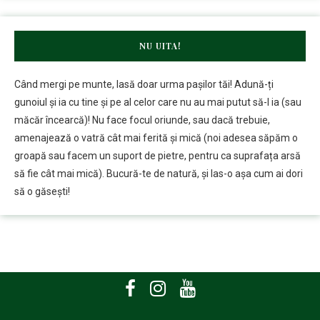
NU UITA!
Când mergi pe munte, lasă doar urma pașilor tăi! Adună-ți
gunoiul și ia cu tine și pe al celor care nu au mai putut să-l ia (sau
măcăr încearcă)! Nu face focul oriunde, sau dacă trebuie,
amenajează o vatră cât mai ferită și mică (noi adesea săpăm o
groapă sau facem un suport de pietre, pentru ca suprafața arsă
să fie cât mai mică). Bucură-te de natură, și las-o așa cum ai dori
să o găsești!