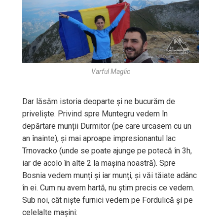
Varful Maglic
Dar lăsăm istoria deoparte și ne bucurăm de
priveliște. Privind spre Muntegru vedem în
depărtare munții Durmitor (pe care urcasem cu un
an înainte), și mai aproape impresionantul lac
Trnovacko (unde se poate ajunge pe potecă în 3h,
iar de acolo în alte 2 la mașina noastră). Spre
Bosnia vedem munți și iar munți, și văi tăiate adânc
în ei. Cum nu avem hartă, nu știm precis ce vedem.
Sub noi, cât niște furnici vedem pe Fordulică și pe
celelalte mașini: