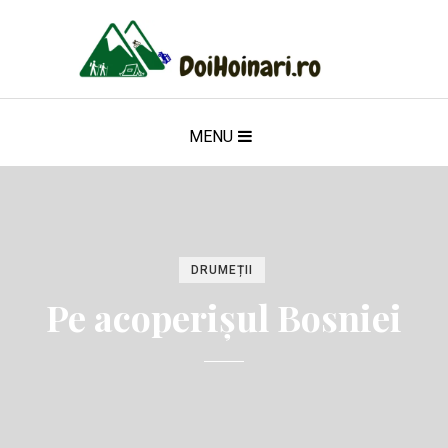
MENU
DRUMEȚII
Pe acoperișul Bosniei