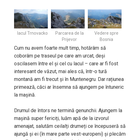
lacul Trnovacko
Parcarea de la
Vedere spre
Prijevor
Bosnia
Cum nu avem foarte mult timp, hotărâm să
coborâm pe traseul pe care am urcat, deși
oscilasem între el și cel cu lacul – care ar fi fost
interesant de văzut, mai ales că, într-o tură
montană am fi trecut și în Muntenegru. Dar rațiunea
primează, căci ar însemna să ajungem pe întuneric
la mașină.
Drumul de întors ne termină genunchii. Ajungem la
mașină super fericiți, luăm apă de la izvorul
amenajat, salutăm ceilalți drumeți ce începuseră să
ajungă și ei (în mare parte vest-europeni) și plecăm