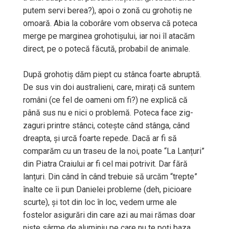
putem servi berea?), apoi o zonă cu grohotiș ne
omoară. Abia la coborâre vom observa că poteca
merge pe marginea grohotișului, iar noi îl atacăm
direct, pe o potecă făcută, probabil de animale.
După grohotiș dăm piept cu stânca foarte abruptă.
De sus vin doi australieni, care, mirați că suntem
români (ce fel de oameni om fi?) ne explică că
până sus nu e nici o problemă. Poteca face zig-
zaguri printre stânci, cotește când stânga, când
dreapta, și urcă foarte repede. Dacă ar fi să
comparăm cu un traseu de la noi, poate “La Lanțuri”
din Piatra Craiului ar fi cel mai potrivit. Dar fără
lanțuri. Din când în când trebuie să urcăm “trepte”
înalte ce îi pun Danielei probleme (deh, picioare
scurte), și tot din loc în loc, vedem urme ale
fostelor asigurări din care azi au mai rămas doar
niște sârme de aluminiu pe care nu te poți baza.