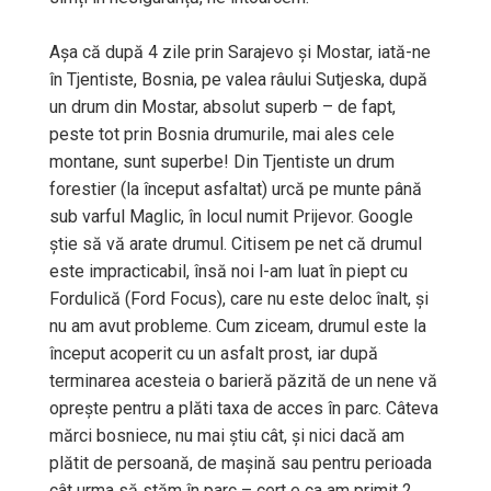
Așa că după 4 zile prin Sarajevo și Mostar, iată-ne
în Tjentiste, Bosnia, pe valea râului Sutjeska, după
un drum din Mostar, absolut superb – de fapt,
peste tot prin Bosnia drumurile, mai ales cele
montane, sunt superbe! Din Tjentiste un drum
forestier (la început asfaltat) urcă pe munte până
sub varful Maglic, în locul numit Prijevor. Google
știe să vă arate drumul. Citisem pe net că drumul
este impracticabil, însă noi l-am luat în piept cu
Fordulică (Ford Focus), care nu este deloc înalt, și
nu am avut probleme. Cum ziceam, drumul este la
început acoperit cu un asfalt prost, iar după
terminarea acesteia o barieră păzită de un nene vă
oprește pentru a plăti taxa de acces în parc. Câteva
mărci bosniece, nu mai știu cât, și nici dacă am
plătit de persoană, de mașină sau pentru perioada
cât urma să stăm în parc – cert e ca am primit 2