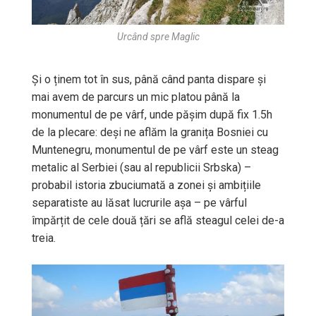
Urcând spre Maglic
Și o ținem tot în sus, până când panta dispare și
mai avem de parcurs un mic platou până la
monumentul de pe vârf, unde pășim după fix 1.5h
de la plecare: deși ne aflăm la granița Bosniei cu
Muntenegru, monumentul de pe vârf este un steag
metalic al Serbiei (sau al republicii Srbska) –
probabil istoria zbuciumată a zonei și ambițiile
separatiste au lăsat lucrurile așa – pe vârful
împărțit de cele două țări se află steagul celei de-a
treia.