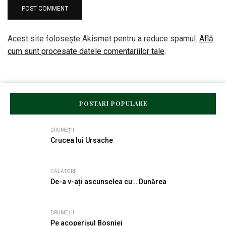
Acest site folosește Akismet pentru a reduce spamul.
Află
cum sunt procesate datele comentariilor tale
.
POSTARI POPULARE
DRUMEȚII
Crucea lui Ursache
CĂLĂTORII
De-a v-ați ascunselea cu… Dunărea
DRUMEȚII
Pe acoperișul Bosniei