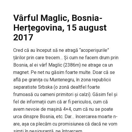
Vârful Maglic, Bosnia-
Herțegovina, 15 august
2017
Cred că au început să ne atragă “acoperișurile”
țărilor prin care trecem… Și cum ne facem drum prin
Bosnia, al ei vârf Maglic (2386m) ne atrage ca un
magnet. Pe net nu găsim foarte multe. Doar că se
află pe granița cu Muntenegru, în zona republicii
separatiste Srbska (o zonă dealtfel foarte
frumoasă cu oameni primitori și calzi). Găsim fel și
fel de informații cum că ar fi periculos, cum că
avem nevoie de mașină 4×4, cum că nu se poate
urca dinspre Bosnia, etc. Dar… încercarea moarte n-
are, așa ca plecăm cu promisiunea că dacă ne vom
simți în nesiguranță, ne întoarcem.