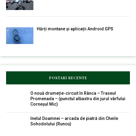
Hărți montane și aplicații Android GPS
POSTARI RECENTE
O nouă drumeție-circuit în Rânca – Traseul
Promenada – (punctul albastru din jurul vârfului
Corneșul Mic)
Inelul Doamnei – arcada de piatră din Cheile
Sohodolului (Runcu)