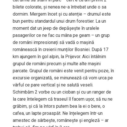
bilete colorate, și nenea ne-a întrebat unde o sa
dormim. Mergem încet și cu atenție – drumul este
bun pentru standardul unui drum forestier. La un
moment dat un jeep de depășește în uralele
pasagerilor ce ne fac cu mâna pe geam – un grup
de români impresionați să vadă o mașină
românească în creierii munților Bosniei. După 17
km ajungem în gol alpin, la Prijevor. Aici întâlnim
grupul de români precum și multe alte mașini
parcate. Grupul de români este venit pentru poze, în
excursie organizată, se minunează că vom urca pe
vârful ce pare vertical și ne salută veseli.
Schimbăm 2 vorbe cu un cioban și cu un ranger de
la care întelegem că traseul îl facem ușor, să nu ne
grăbim, și că la întors putem bea la ei o bere, o
cafea, un lapte proaspăt. Ne înțelegem într-un
amestec de sârbește, românește și engleză – ar