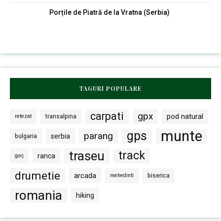
Porțile de Piatră de la Vratna (Serbia)
TAGURI POPULARE
carpati
gpx
pod natural
transalpina
retezat
munte
gps
parang
bulgaria
serbia
traseu
track
ranca
gorj
drumetie
arcada
biserica
mehedinti
romania
hiking