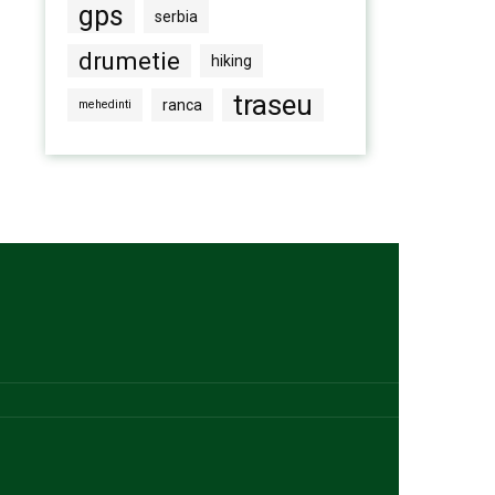
gps
serbia
drumetie
hiking
traseu
ranca
mehedinti