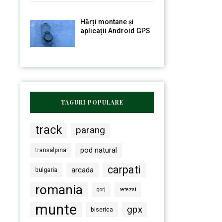
Hărți montane și
aplicații Android GPS
TAGURI POPULARE
track
parang
pod natural
transalpina
carpati
arcada
bulgaria
romania
gorj
retezat
munte
gpx
biserica