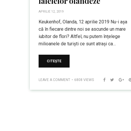
lalelelor olandeze
APRILIE 12, 2019
Keukenhof, Olanda, 12 aprilie 2019 Nu-i așa
că în fiecare dintre noi se ascunde un mare
iubitor de flori? Altfel, nu putem înțelege
milioanele de turiști ce sunt atrași ca…
CITEȘTE
LEAVE A COMMENT
6808 VIEWS