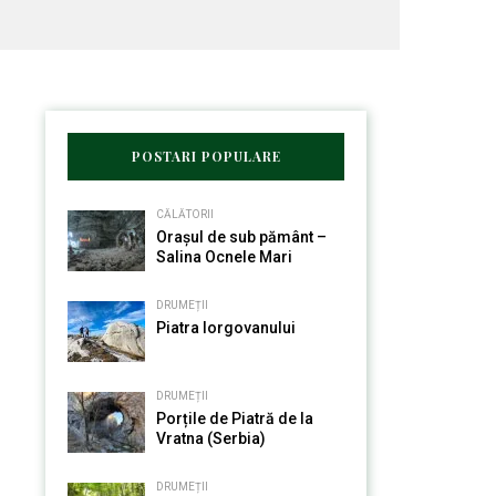
POSTARI POPULARE
CĂLĂTORII
Orașul de sub pământ –
Salina Ocnele Mari
DRUMEȚII
Piatra Iorgovanului
DRUMEȚII
Porțile de Piatră de la
Vratna (Serbia)
DRUMEȚII