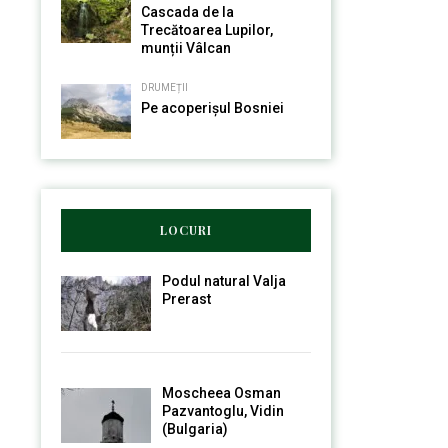
Cascada de la
Trecătoarea Lupilor,
munții Vâlcan
DRUMEȚII
Pe acoperișul Bosniei
LOCURI
Podul natural Valja
Prerast
Moscheea Osman
Pazvantoglu, Vidin
(Bulgaria)