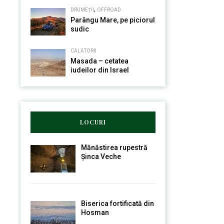
,
DRUMEȚII
OFFROAD
Parângu Mare, pe piciorul
sudic
CĂLĂTORII
Masada – cetatea
iudeilor din Israel
LOCURI
Mănăstirea rupestră
Șinca Veche
Biserica fortificată din
Hosman