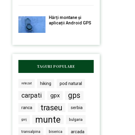
Hărți montane și
aplicații Android GPS
TAGURI POPULARE
pod natural
hiking
retezat
gps
carpati
gpx
traseu
ranca
serbia
munte
bulgaria
gorj
arcada
transalpina
biserica