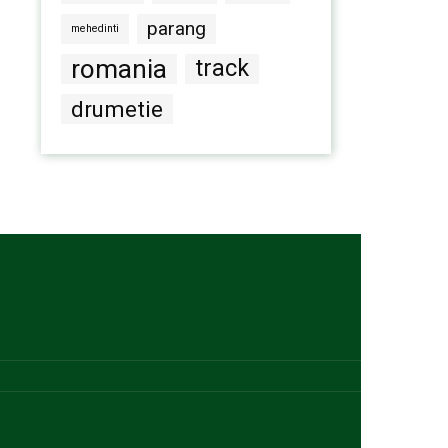
parang
mehedinti
romania
track
drumetie