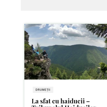
DRUMEȚII
La sfat cu haiducii –