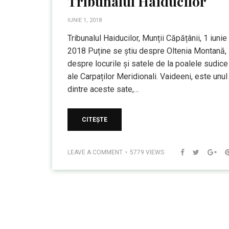
Tribunalul Haiducilor
IUNIE 1, 2018
Tribunalul Haiducilor, Munții Căpățânii, 1 iunie
2018 Puține se știu despre Oltenia Montană,
despre locurile și satele de la poalele sudice
ale Carpaților Meridionali. Vaideeni, este unul
dintre aceste sate,…
CITEȘTE
LEAVE A COMMENT
5779 VIEWS