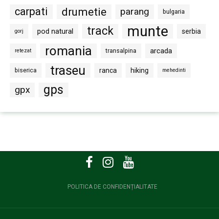
carpati
drumetie
parang
bulgaria
munte
track
pod natural
serbia
gorj
romania
arcada
transalpina
retezat
traseu
biserica
ranca
hiking
mehedinti
gps
gpx
POLITICA DE CONFIDENȚIALITATE