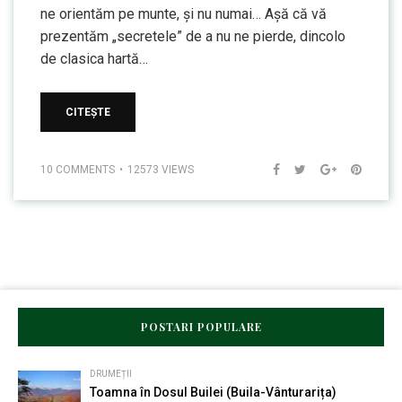
ne orientăm pe munte, și nu numai… Așă că vă
prezentăm „secretele” de a nu ne pierde, dincolo
de clasica hartă…
CITEȘTE
10 COMMENTS
12573 VIEWS
POSTARI POPULARE
DRUMEȚII
Toamna în Dosul Builei (Buila-Vânturarița)