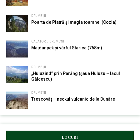
DRUMEȚII
Poarta de Piatră și magia toamnei (Cozia)
,
CĂLĂTORII
DRUMEȚII
Majdanpek și vârful Starica (768m)
DRUMEȚII
„Huluzind” prin Parâng (șaua Huluzu – lacul
Gâlcescu)
DRUMEȚII
Trescovăț – neckul vulcanic de la Dunăre
LOCURI