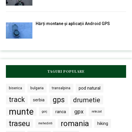
Hărți montane și aplicații Android GPS
TAGURI POPULARE
pod natural
biserica
bulgaria
transalpina
gps
track
drumetie
serbia
munte
gpx
ranca
gorj
retezat
traseu
romania
hiking
mehedinti