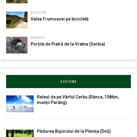
BICICLETA
Valea Frumoasei pe bicicletă
DRUMEȚII
Porțile de Piatră de la Vratna (Serbia)
LOCURI
Releul de pe Vârful Cerbu (Rânca, 1586m,
munții Parâng)
Pădurea Bujorului de la Plenița (Dolj)