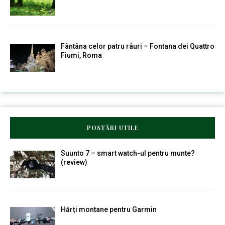
Fântâna celor patru râuri – Fontana dei Quattro
Fiumi, Roma
POSTĂRI UTILE
Suunto 7 – smart watch-ul pentru munte?
(review)
Hărți montane pentru Garmin