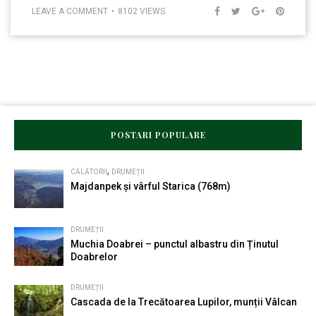
LEAVE A COMMENT
8102 VIEWS
POSTARI POPULARE
,
CĂLĂTORII
DRUMEȚII
Majdanpek și vârful Starica (768m)
DRUMEȚII
Muchia Doabrei – punctul albastru din Ținutul
Doabrelor
DRUMEȚII
Cascada de la Trecătoarea Lupilor, munții Vâlcan