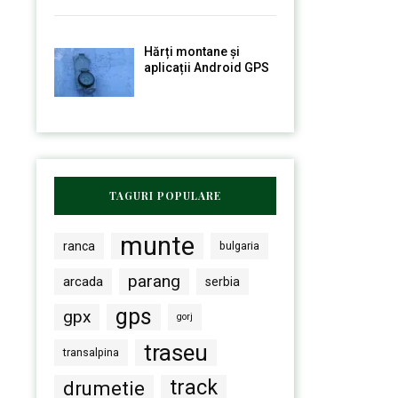
Hărți montane și
aplicații Android GPS
TAGURI POPULARE
munte
ranca
bulgaria
parang
arcada
serbia
gps
gpx
gorj
traseu
transalpina
track
drumetie