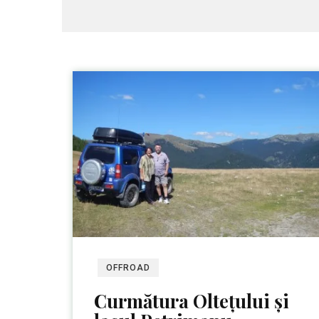
OFFROAD
Curmătura Oltețului și