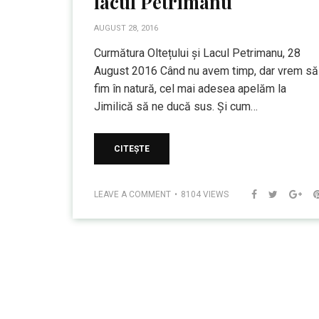
lacul Petrimanu
AUGUST 28, 2016
Curmătura Oltețului și Lacul Petrimanu, 28
August 2016 Când nu avem timp, dar vrem să
fim în natură, cel mai adesea apelăm la
Jimilică să ne ducă sus. Și cum…
CITEȘTE
LEAVE A COMMENT
8104 VIEWS