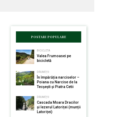
POSTARI POPULARE
BICICLETA
Valea Frumoasei pe
bicicletă
DRUMEȚII
În împărăția narciselor –
Poiana cu Narcise de la
Tecșești și Piatra Cetii
DRUMEȚII
Cascada Moara Dracilor
și Iezerul Latoriței (munții
Latoriței)