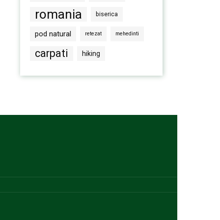
romania
biserica
pod natural
retezat
mehedinti
carpati
hiking