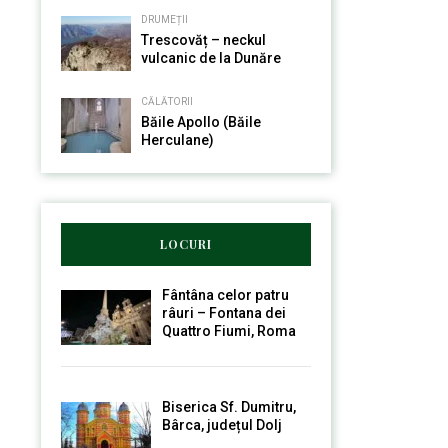
DRUMEȚII
Trescovăț – neckul
vulcanic de la Dunăre
CĂLĂTORII
Băile Apollo (Băile
Herculane)
LOCURI
Fântâna celor patru
râuri – Fontana dei
Quattro Fiumi, Roma
Biserica Sf. Dumitru,
Bârca, județul Dolj