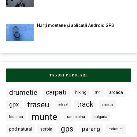
Hărți montane și aplicații Android GPS
TAGURI POPULARE
drumetie
carpati
arcada
hiking
gorj
traseu
track
gpx
ranca
retezat
munte
biserica
transalpina
bulgaria
gps
parang
pod natural
serbia
mehedinti