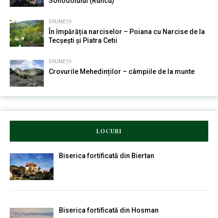
Sohodolului (Runcu)
DRUMEȚII
În împărăția narciselor – Poiana cu Narcise de la
Tecșești și Piatra Cetii
DRUMEȚII
Crovurile Mehedinților – câmpiile de la munte
LOCURI
Biserica fortificată din Biertan
Biserica fortificată din Hosman