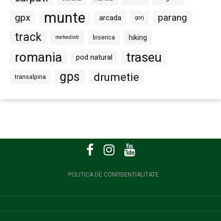
munte
gpx
parang
arcada
gorj
track
biserica
hiking
mehedinti
romania
traseu
pod natural
gps
drumetie
transalpina
POLITICA DE CONFIDENȚIALITATE