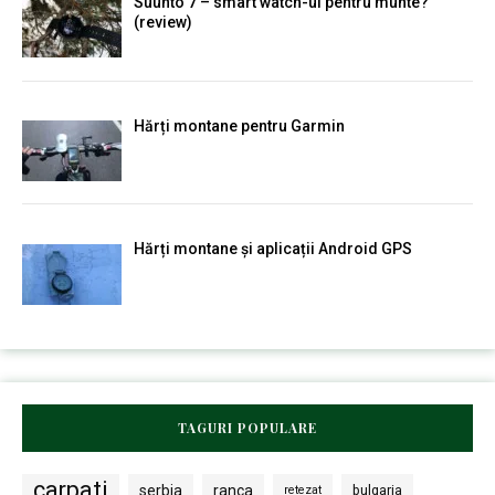
Suunto 7 – smart watch-ul pentru munte?
(review)
Hărți montane pentru Garmin
Hărți montane și aplicații Android GPS
TAGURI POPULARE
carpati
serbia
ranca
bulgaria
retezat