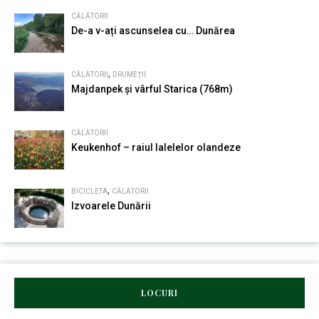
CĂLĂTORII
De-a v-ați ascunselea cu… Dunărea
,
CĂLĂTORII
DRUMEȚII
Majdanpek și vârful Starica (768m)
CĂLĂTORII
Keukenhof – raiul lalelelor olandeze
,
BICICLETA
CĂLĂTORII
Izvoarele Dunării
LOCURI