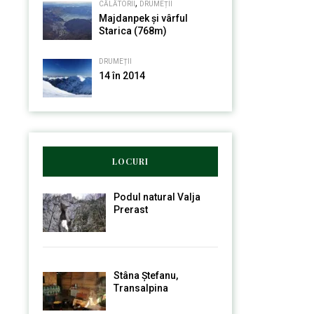
,
CĂLĂTORII
DRUMEȚII
Majdanpek și vârful
Starica (768m)
DRUMEȚII
14 în 2014
LOCURI
Podul natural Valja
Prerast
Stâna Ștefanu,
Transalpina