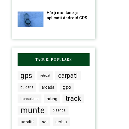
Hărți montane și
aplicații Android GPS
TAGURI POPULARE
gps
carpati
retezat
gpx
arcada
bulgaria
track
transalpina
hiking
munte
biserica
serbia
mehedinti
gorj