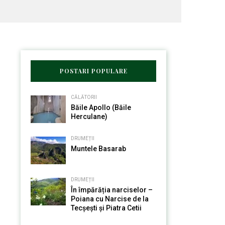
POSTARI POPULARE
CĂLĂTORII
Băile Apollo (Băile
Herculane)
DRUMEȚII
Muntele Basarab
DRUMEȚII
În împărăția narciselor –
Poiana cu Narcise de la
Tecșești și Piatra Cetii