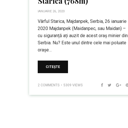
Starica (768m)
IANUARIE 26, 2020
Vârful Starica, Majdanpek, Serbia, 26 ianuarie
2020 Majdanpek (Maidanpec, sau Maidan) –
cu siguranță ați auzit de acest oraș minier din
Serbia. Nu? Este unul dintre cele mai poluate
orașe…
CITEȘTE
2 COMMENTS
5309 VIEWS