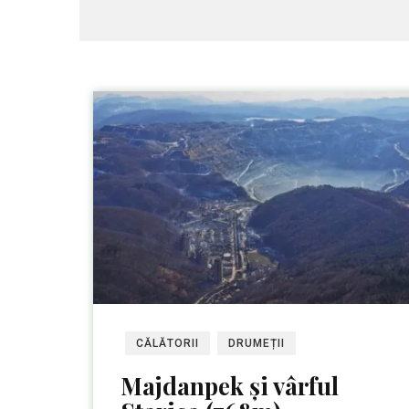
CĂLĂTORII
DRUMEȚII
Majdanpek și vârful