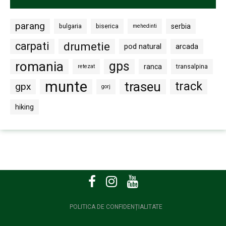
parang
bulgaria
biserica
serbia
mehedinti
carpati
drumetie
pod natural
arcada
romania
gps
ranca
transalpina
retezat
munte
traseu
track
gpx
gorj
hiking
POLITICA DE CONFIDENȚIALITATE