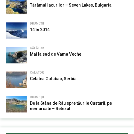
Tărâmul lacurilor – Seven Lakes, Bulgaria
DRUMEȚII
14 în 2014
CĂLĂTORII
Mai la sud de Vama Veche
CĂLĂTORII
Cetatea Golubac, Serbia
DRUMEȚII
De la Stâna de Râu spre tăurile Custurii, pe
nemarcate – Retezat