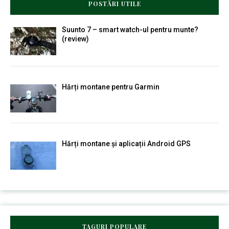
POSTĂRI UTILE
Suunto 7 – smart watch-ul pentru munte?
(review)
Hărți montane pentru Garmin
Hărți montane și aplicații Android GPS
TAGURI POPULARE