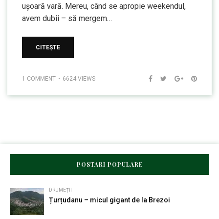
ușoară vară. Mereu, când se apropie weekendul,
avem dubii – să mergem…
CITEȘTE
1 COMMENT
6624 VIEWS
POSTARI POPULARE
DRUMEȚII
Țurțudanu – micul gigant de la Brezoi