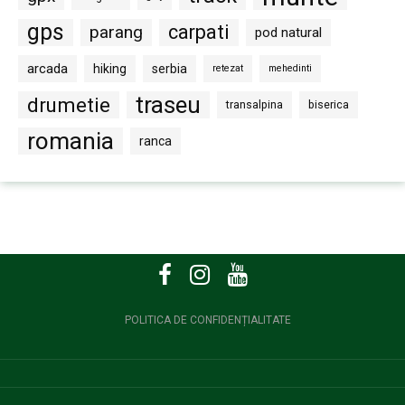
gps
carpati
parang
pod natural
arcada
hiking
serbia
retezat
mehedinti
traseu
drumetie
transalpina
biserica
romania
ranca
POLITICA DE CONFIDENȚIALITATE