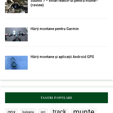
Suunto 7 – smart watch-ul pentru munte?
(review)
Hărți montane pentru Garmin
Hărți montane și aplicații Android GPS
TAGURI POPULARE
munte
track
gpx
bulgaria
gorj