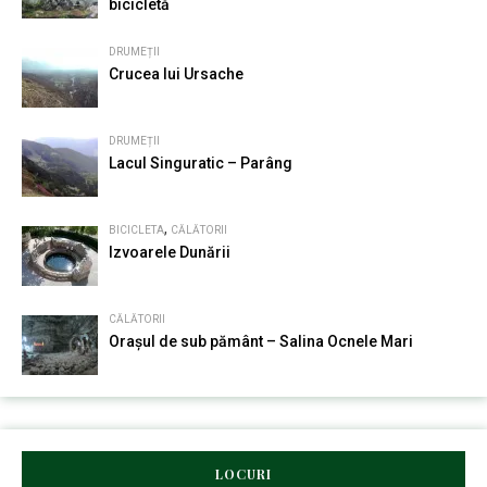
bicicletă
DRUMEȚII
Crucea lui Ursache
DRUMEȚII
Lacul Singuratic – Parâng
,
BICICLETA
CĂLĂTORII
Izvoarele Dunării
CĂLĂTORII
Orașul de sub pământ – Salina Ocnele Mari
LOCURI