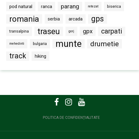
parang
pod natural
ranca
biserica
retezat
romania
gps
arcada
serbia
traseu
carpati
gpx
transalpina
gorj
munte
drumetie
bulgaria
mehedinti
track
hiking
POLITICA DE CONFIDENȚIALITATE