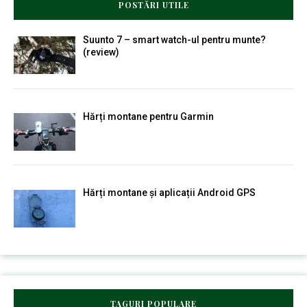
POSTĂRI UTILE
Suunto 7 – smart watch-ul pentru munte?
(review)
Hărți montane pentru Garmin
Hărți montane și aplicații Android GPS
TAGURI POPULARE