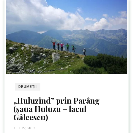
DRUMEȚII
„Huluzind” prin Parâng
(șaua Huluzu – lacul
Gâlcescu)
IULIE 27, 2019