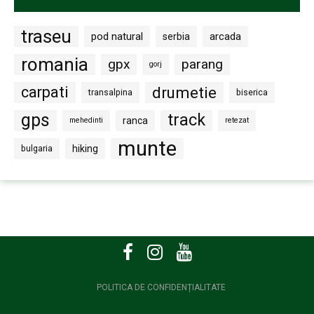
traseu
pod natural
arcada
serbia
romania
gpx
parang
gorj
carpati
drumetie
transalpina
biserica
gps
track
ranca
mehedinti
retezat
munte
bulgaria
hiking
POLITICA DE CONFIDENȚIALITATE