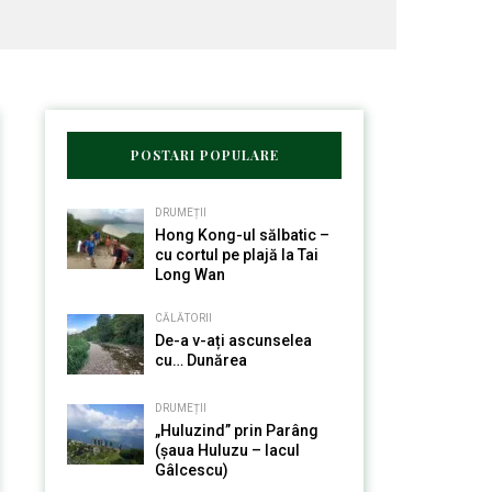
POSTARI POPULARE
DRUMEȚII
Hong Kong-ul sălbatic –
cu cortul pe plajă la Tai
Long Wan
CĂLĂTORII
De-a v-ați ascunselea
cu… Dunărea
DRUMEȚII
„Huluzind” prin Parâng
(șaua Huluzu – lacul
Gâlcescu)