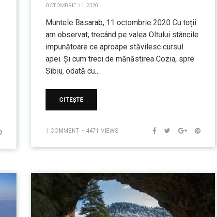
OCTOMBRIE 11, 2020
Muntele Basarab, 11 octombrie 2020 Cu toții
am observat, trecând pe valea Oltului stâncile
impunătoare ce aproape stăvilesc cursul
apei. Și cum treci de mănăstirea Cozia, spre
Sibiu, odată cu…
CITEȘTE
1 COMMENT
4471 VIEWS