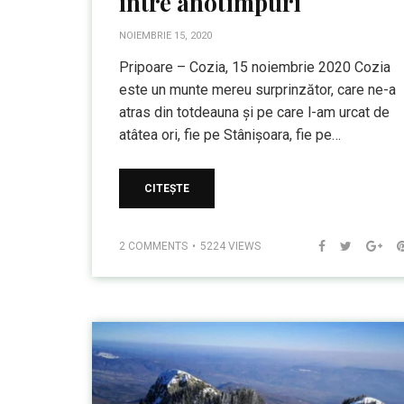
între anotimpuri
NOIEMBRIE 15, 2020
Pripoare – Cozia, 15 noiembrie 2020 Cozia
este un munte mereu surprinzător, care ne-a
atras din totdeauna și pe care l-am urcat de
atâtea ori, fie pe Stânișoara, fie pe…
CITEȘTE
2 COMMENTS
5224 VIEWS