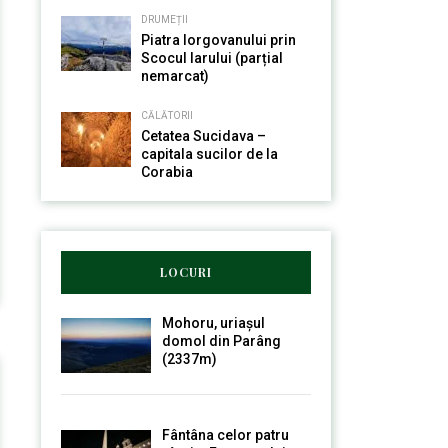
DRUMEȚII
Piatra Iorgovanului prin
Scocul Iarului (parțial
nemarcat)
CĂLĂTORII
Cetatea Sucidava –
capitala sucilor de la
Corabia
LOCURI
Mohoru, uriașul
domol din Parâng
(2337m)
Fântâna celor patru