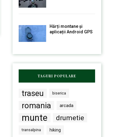
Hărți montane și
aplicații Android GPS
TAGURI POPULARE
traseu
biserica
romania
arcada
munte
drumetie
transalpina
hiking