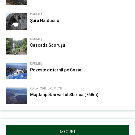
DRUMEȚII
Șura Haiducilor
DRUMEȚII
Cascada Scorușu
DRUMEȚII
Poveste de iarnă pe Cozia
,
CĂLĂTORII
DRUMEȚII
Majdanpek și vârful Starica (768m)
LOCURI