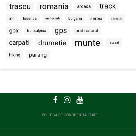
traseu
romania
track
arcada
biserica
bulgaria
serbia
ranca
gorj
mehedinti
gps
gpx
pod natural
transalpina
munte
carpati
drumetie
retezat
parang
hiking
POLITICA DE CONFIDENȚIALITATE