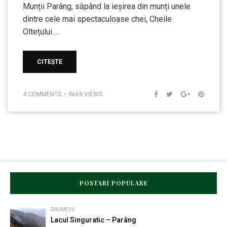
Munții Parâng, săpând la ieșirea din munți unele
dintre cele mai spectaculoase chei, Cheile
Oltețului….
CITEȘTE
4 COMMENTS
9669 VIEWS
POSTARI POPULARE
DRUMEȚII
Lacul Singuratic – Parâng