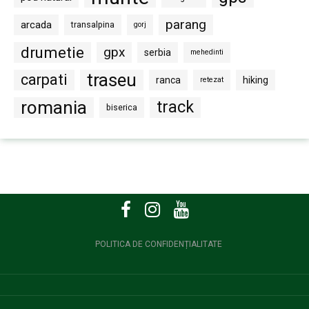
parang
arcada
transalpina
gorj
drumetie
gpx
serbia
mehedinti
traseu
carpati
ranca
hiking
retezat
romania
track
biserica
POLITICA DE CONFIDENȚIALITATE