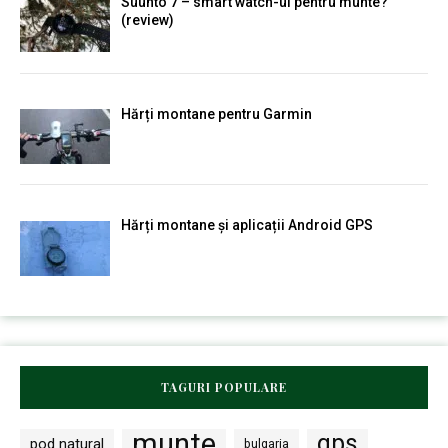
Suunto 7 – smart watch-ul pentru munte?
(review)
Hărți montane pentru Garmin
Hărți montane și aplicații Android GPS
TAGURI POPULARE
munte
gps
pod natural
bulgaria