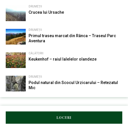
DRUMEȚII
Crucea lui Ursache
DRUMEȚII
Primul traseu marcat din Rânca – Traseul Parc
Aventura
CĂLĂTORII
Keukenhof – raiul lalelelor olandeze
DRUMEȚII
Podul natural din Scocul Urzicarului – Retezatul
Mic
LOCURI