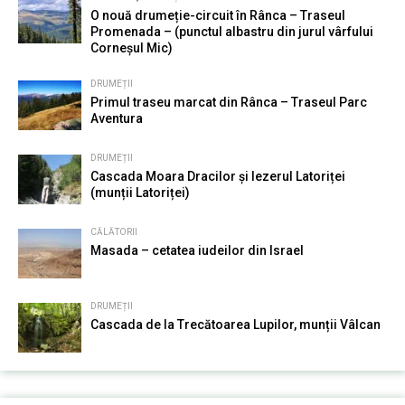
O nouă drumeție-circuit în Rânca – Traseul
Promenada – (punctul albastru din jurul vârfului
Corneșul Mic)
DRUMEȚII
Primul traseu marcat din Rânca – Traseul Parc
Aventura
DRUMEȚII
Cascada Moara Dracilor și Iezerul Latoriței
(munții Latoriței)
CĂLĂTORII
Masada – cetatea iudeilor din Israel
DRUMEȚII
Cascada de la Trecătoarea Lupilor, munții Vâlcan