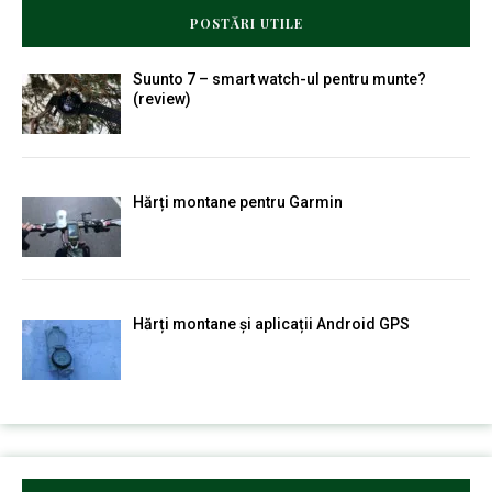
POSTĂRI UTILE
Suunto 7 – smart watch-ul pentru munte?
(review)
Hărți montane pentru Garmin
Hărți montane și aplicații Android GPS