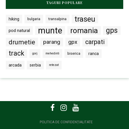
TAGURI POPULARE
traseu
hiking
bulgaria
transalpina
munte
romania
gps
pod natural
drumetie
carpati
parang
gpx
track
biserica
ranca
gorj
mehedinti
arcada
serbia
retezat
POLITICA DE CONFIDENȚIALITATE