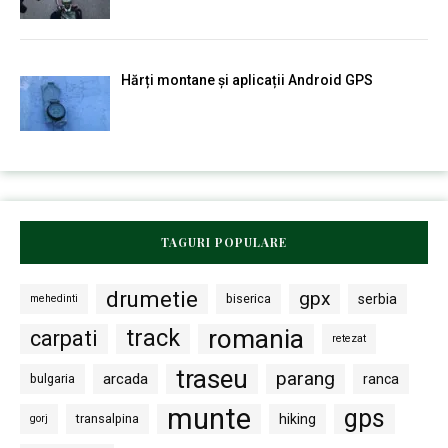
Hărți montane și aplicații Android GPS
TAGURI POPULARE
drumetie
gpx
biserica
serbia
mehedinti
romania
track
carpati
retezat
traseu
parang
arcada
bulgaria
ranca
munte
gps
transalpina
hiking
gorj