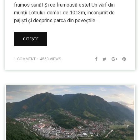
frumos sună! Și ce frumoasă este! Un vârf din
munții Lotrului, domol, de 1013m, înconjurat de
pajiști și desprins parcă din poveștile…
CITEȘTE
1 COMMENT
4553 VIEWS