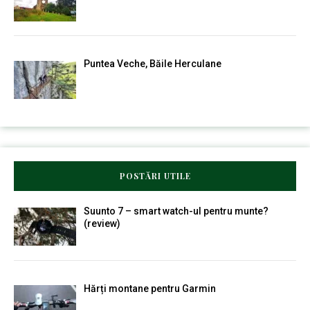
Puntea Veche, Băile Herculane
POSTĂRI UTILE
Suunto 7 – smart watch-ul pentru munte?
(review)
Hărți montane pentru Garmin