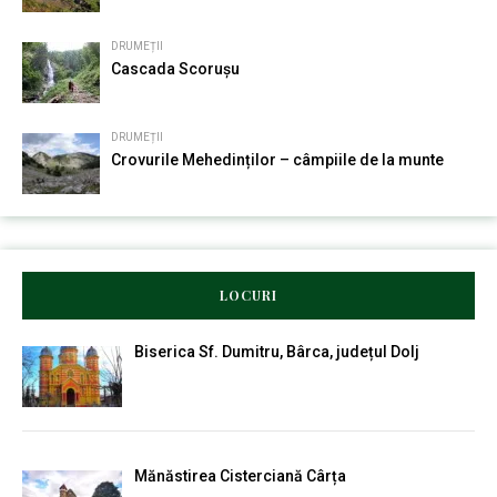
DRUMEȚII
Cascada Scorușu
DRUMEȚII
Crovurile Mehedinților – câmpiile de la munte
LOCURI
Biserica Sf. Dumitru, Bârca, județul Dolj
Mănăstirea Cisterciană Cârța