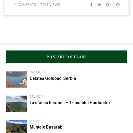
2 COMMENTS
7403 VIEWS
POSTARI POPULARE
CĂLĂTORII
Cetatea Golubac, Serbia
DRUMEȚII
La sfat cu haiducii – Tribunalul Haiducilor
DRUMEȚII
Muntele Basarab