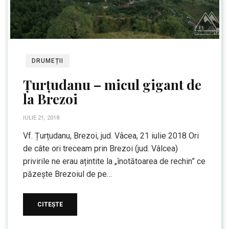
DRUMEȚII
Țurțudanu – micul gigant de
la Brezoi
IULIE 21, 2018
Vf. Țurțudanu, Brezoi, jud. Vâcea, 21 iulie 2018 Ori
de câte ori treceam prin Brezoi (jud. Vâlcea)
privirile ne erau ațintite la „înotătoarea de rechin” ce
păzește Brezoiul de pe…
CITEȘTE