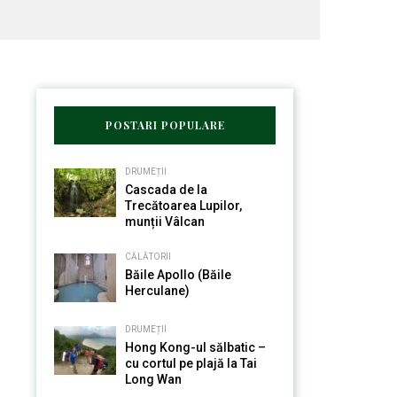
POSTARI POPULARE
DRUMEȚII
Cascada de la
Trecătoarea Lupilor,
munții Vâlcan
CĂLĂTORII
Băile Apollo (Băile
Herculane)
DRUMEȚII
Hong Kong-ul sălbatic –
cu cortul pe plajă la Tai
Long Wan