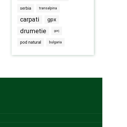
serbia
transalpina
carpati
gpx
drumetie
gorj
pod natural
bulgaria