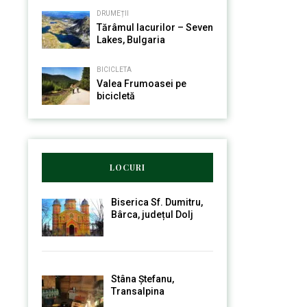
DRUMEȚII
Tărâmul lacurilor – Seven
Lakes, Bulgaria
BICICLETA
Valea Frumoasei pe
bicicletă
LOCURI
Biserica Sf. Dumitru,
Bârca, județul Dolj
Stâna Ștefanu,
Transalpina