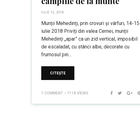
câmpiile de la munte
IULIE 15, 2018
Munții Mehedinți, prin crovuri și vârfuri, 14-15
iulie 2018 Priviți din valea Cernei, munții
Mehedinți „apar” ca un zid vertical, imposibil
de escaladat, cu stânci albe, decorate cu
frumosul pin…
CITEȘTE
1 COMMENT
7118 VIEWS