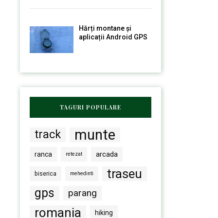
Hărți montane și
aplicații Android GPS
TAGURI POPULARE
munte
track
arcada
ranca
retezat
traseu
biserica
mehedinti
gps
parang
romania
hiking