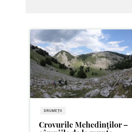
DRUMEȚII
Crovurile Mehedinților –