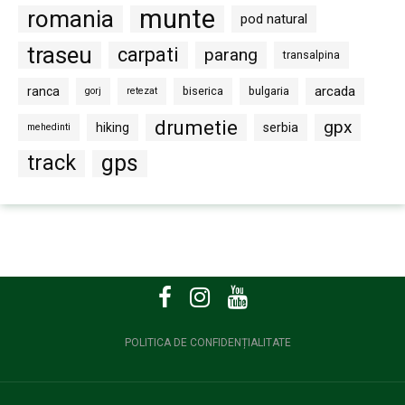
munte
romania
pod natural
traseu
carpati
parang
transalpina
arcada
ranca
biserica
bulgaria
gorj
retezat
drumetie
gpx
hiking
serbia
mehedinti
gps
track
POLITICA DE CONFIDENȚIALITATE