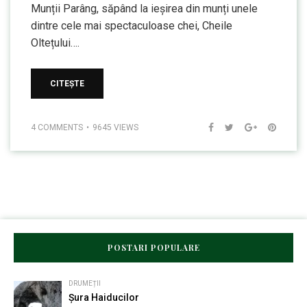
Munții Parâng, săpând la ieșirea din munți unele
dintre cele mai spectaculoase chei, Cheile
Oltețului….
CITEȘTE
4 COMMENTS
9645 VIEWS
POSTARI POPULARE
DRUMEȚII
Șura Haiducilor