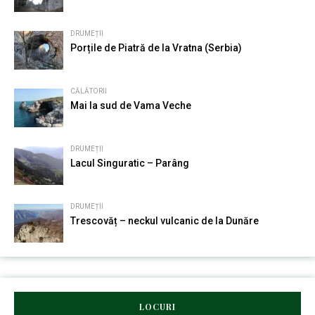
DRUMEȚII
Porțile de Piatră de la Vratna (Serbia)
CĂLĂTORII
Mai la sud de Vama Veche
DRUMEȚII
Lacul Singuratic – Parâng
DRUMEȚII
Trescovăț – neckul vulcanic de la Dunăre
LOCURI