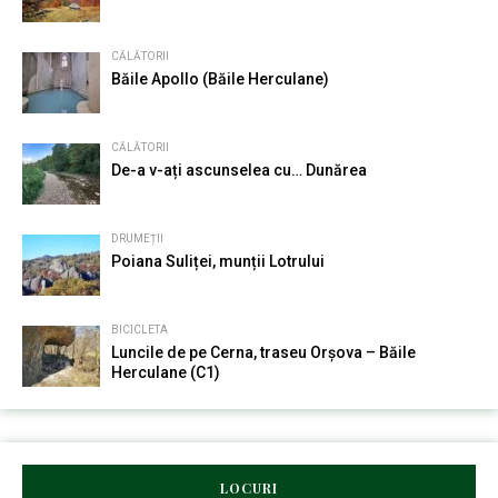
CĂLĂTORII
Băile Apollo (Băile Herculane)
CĂLĂTORII
De-a v-ați ascunselea cu… Dunărea
DRUMEȚII
Poiana Suliței, munții Lotrului
BICICLETA
Luncile de pe Cerna, traseu Orșova – Băile
Herculane (C1)
LOCURI