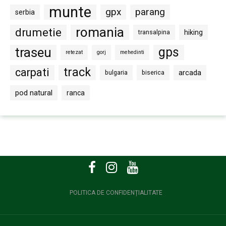
munte
gpx
parang
serbia
romania
drumetie
transalpina
hiking
traseu
gps
retezat
gorj
mehedinti
track
carpati
arcada
bulgaria
biserica
pod natural
ranca
POLITICA DE CONFIDENȚIALITATE