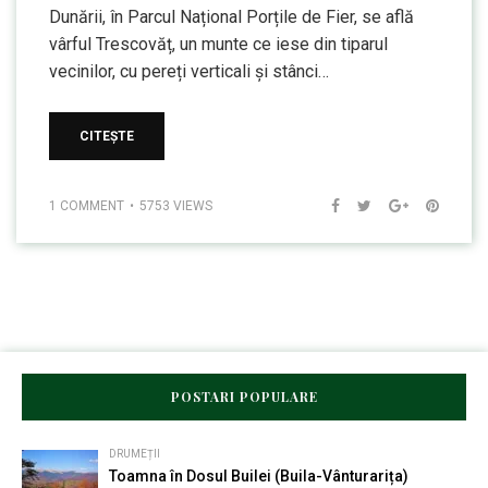
Dunării, în Parcul Național Porțile de Fier, se află
vârful Trescovăț, un munte ce iese din tiparul
vecinilor, cu pereți verticali și stânci…
CITEȘTE
1 COMMENT
5753 VIEWS
POSTARI POPULARE
DRUMEȚII
Toamna în Dosul Builei (Buila-Vânturarița)