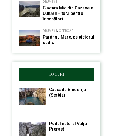
DRUMEȚII
Ciucaru Mic din Cazanele
Dunării – tură pentru
începători
,
DRUMEȚII
OFFROAD
Parângu Mare, pe piciorul
sudic
LOCURI
Cascada Blederija
(Serbia)
Podul natural Valja
Prerast