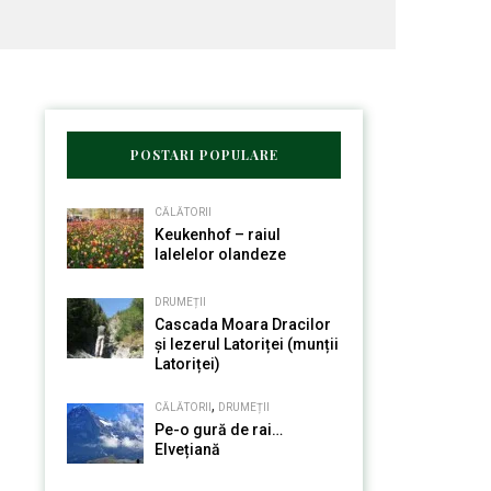
POSTARI POPULARE
CĂLĂTORII
Keukenhof – raiul
lalelelor olandeze
DRUMEȚII
Cascada Moara Dracilor
și Iezerul Latoriței (munții
Latoriței)
,
CĂLĂTORII
DRUMEȚII
Pe-o gură de rai…
Elvețiană