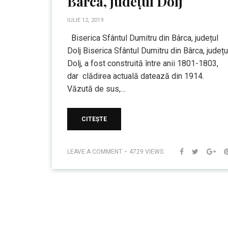
Bârca, județul Dolj
IULIE 12, 2019
Biserica Sfântul Dumitru din Bârca, județul
Dolj Biserica Sfântul Dumitru din Bârca, județu
Dolj, a fost construită între anii 1801-1803,
dar clădirea actuală datează din 1914.
Văzută de sus,…
CITEȘTE
LEAVE A COMMENT
4729 VIEWS