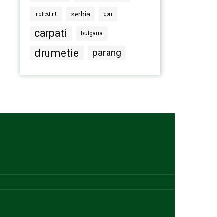
serbia
mehedinti
gorj
carpati
bulgaria
drumetie
parang