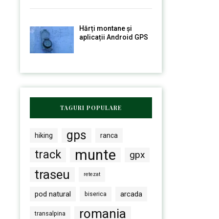
Hărți montane și
aplicații Android GPS
TAGURI POPULARE
gps
hiking
ranca
munte
track
gpx
traseu
retezat
pod natural
arcada
biserica
romania
transalpina