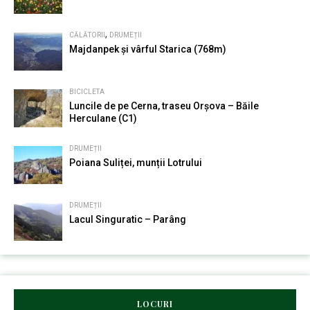
,
CĂLĂTORII
DRUMEȚII
Majdanpek și vârful Starica (768m)
BICICLETA
Luncile de pe Cerna, traseu Orșova – Băile
Herculane (C1)
DRUMEȚII
Poiana Suliței, munții Lotrului
DRUMEȚII
Lacul Singuratic – Parâng
LOCURI