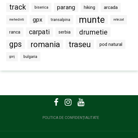
track
parang
arcada
biserica
hiking
munte
gpx
transalpina
mehedinti
retezat
carpati
drumetie
ranca
serbia
gps
romania
traseu
pod natural
bulgaria
gorj
POLITICA DE CONFIDENȚIALITATE