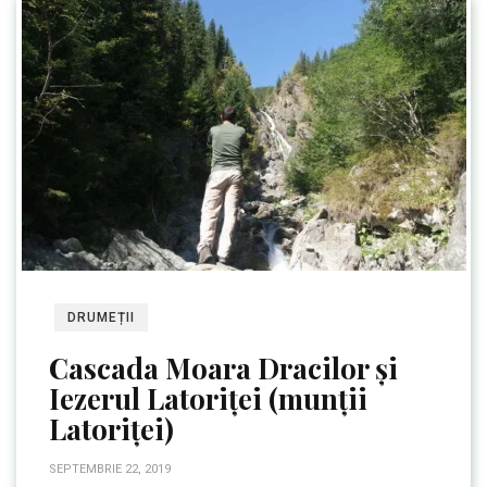
DRUMEȚII
Cascada Moara Dracilor și
Iezerul Latoriței (munții
Latoriței)
SEPTEMBRIE 22, 2019