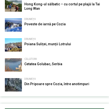
Hong Kong-ul sălbatic – cu cortul pe plajă la Tai
Long Wan
DRUMEȚII
Poveste de iarnă pe Cozia
DRUMEȚII
Poiana Suliței, munții Lotrului
CĂLĂTORII
Cetatea Golubac, Serbia
DRUMEȚII
Din Pripoare spre Cozia, între anotimpuri