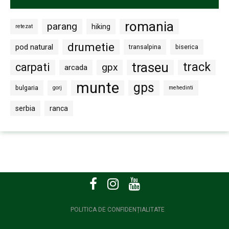
romania
parang
hiking
retezat
drumetie
pod natural
transalpina
biserica
traseu
track
carpati
gpx
arcada
munte
gps
bulgaria
gorj
mehedinti
serbia
ranca
POLITICA DE CONFIDENȚIALITATE