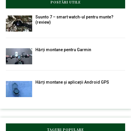
POSTĂRI UTILE
Suunto 7 – smart watch-ul pentru munte?
(review)
Hărți montane pentru Garmin
Hărți montane și aplicații Android GPS
TAGURI POPULARE