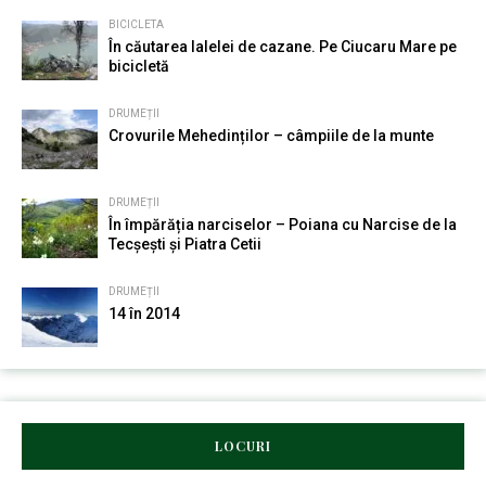
BICICLETA
În căutarea lalelei de cazane. Pe Ciucaru Mare pe
bicicletă
DRUMEȚII
Crovurile Mehedinților – câmpiile de la munte
DRUMEȚII
În împărăția narciselor – Poiana cu Narcise de la
Tecșești și Piatra Cetii
DRUMEȚII
14 în 2014
LOCURI