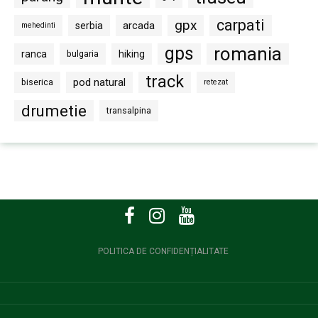
carpati
gpx
arcada
serbia
mehedinti
gps
romania
ranca
bulgaria
hiking
track
pod natural
biserica
retezat
drumetie
transalpina
POLITICA DE CONFIDENȚIALITATE