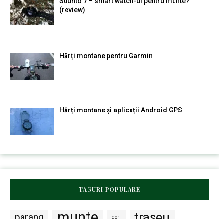
Suunto 7 – smart watch-ul pentru munte?
(review)
Hărți montane pentru Garmin
Hărți montane și aplicații Android GPS
TAGURI POPULARE
munte
traseu
parang
gorj