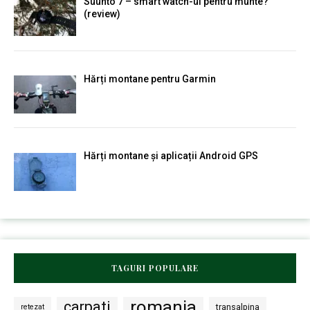
Suunto 7 – smart watch-ul pentru munte?
(review)
Hărți montane pentru Garmin
Hărți montane și aplicații Android GPS
TAGURI POPULARE
romania
carpati
transalpina
retezat