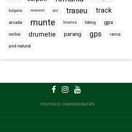
traseu
track
bulgaria
mehedinti
gorj
munte
gpx
arcada
biserica
hiking
gps
drumetie
parang
serbia
ranca
pod natural
POLITICA DE CONFIDENȚIALITATE