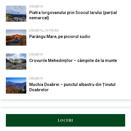
DRUMEȚII
Piatra Iorgovanului prin Scocul Iarului (parțial
nemarcat)
,
DRUMEȚII
OFFROAD
Parângu Mare, pe piciorul sudic
DRUMEȚII
Crovurile Mehedinților – câmpiile de la munte
DRUMEȚII
Muchia Doabrei – punctul albastru din Ținutul
Doabrelor
LOCURI