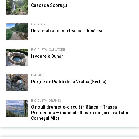
Cascada Scorușu
CĂLĂTORII
De-a v-ați ascunselea cu… Dunărea
,
BICICLETA
CĂLĂTORII
Izvoarele Dunării
DRUMEȚII
Porțile de Piatră de la Vratna (Serbia)
,
BICICLETA
DRUMEȚII
O nouă drumeție-circuit în Rânca – Traseul
Promenada – (punctul albastru din jurul vârfului
Corneșul Mic)