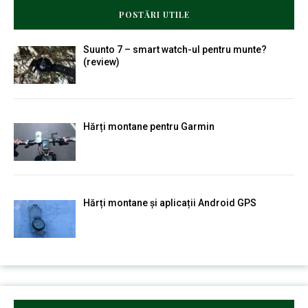
POSTĂRI UTILE
Suunto 7 – smart watch-ul pentru munte?
(review)
Hărți montane pentru Garmin
Hărți montane și aplicații Android GPS