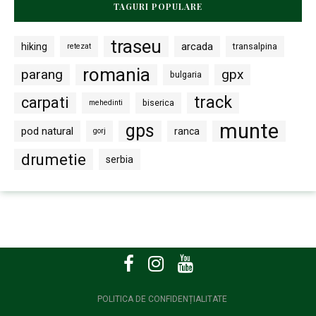
TAGURI POPULARE
traseu
arcada
hiking
transalpina
retezat
romania
parang
gpx
bulgaria
track
carpati
biserica
mehedinti
munte
gps
pod natural
ranca
gorj
drumetie
serbia
POLITICA DE CONFIDENȚIALITATE