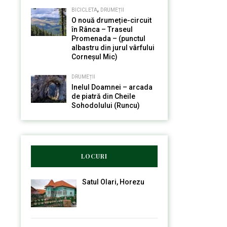
,
BICICLETA
DRUMEȚII
O nouă drumeție-circuit
în Rânca – Traseul
Promenada – (punctul
albastru din jurul vârfului
Corneșul Mic)
DRUMEȚII
Inelul Doamnei – arcada
de piatră din Cheile
Sohodolului (Runcu)
LOCURI
Satul Olari, Horezu