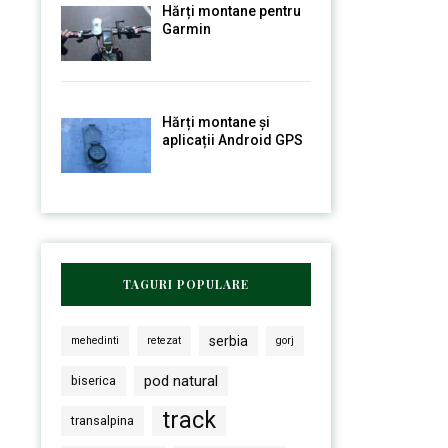
Hărți montane pentru
Garmin
Hărți montane și
aplicații Android GPS
TAGURI POPULARE
serbia
mehedinti
retezat
gorj
pod natural
biserica
track
transalpina