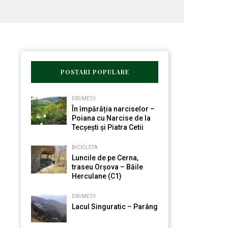
POSTARI POPULARE
DRUMEȚII
În împărăția narciselor –
Poiana cu Narcise de la
Tecșești și Piatra Cetii
BICICLETA
Luncile de pe Cerna,
traseu Orșova – Băile
Herculane (C1)
DRUMEȚII
Lacul Singuratic – Parâng