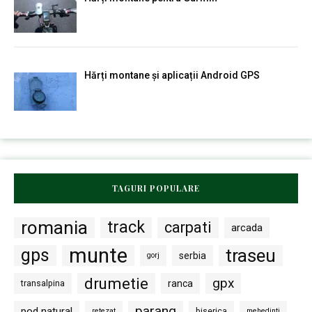
Hărți montane și aplicații Android GPS
TAGURI POPULARE
romania
track
carpati
arcada
munte
gps
traseu
serbia
gorj
drumetie
gpx
transalpina
ranca
parang
pod natural
biserica
retezat
mehedinti