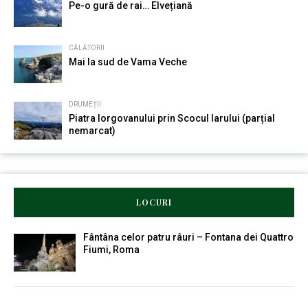
Pe-o gură de rai… Elvețiană
CĂLĂTORII
Mai la sud de Vama Veche
DRUMEȚII
Piatra Iorgovanului prin Scocul Iarului (parțial
nemarcat)
LOCURI
Fântâna celor patru râuri – Fontana dei Quattro
Fiumi, Roma