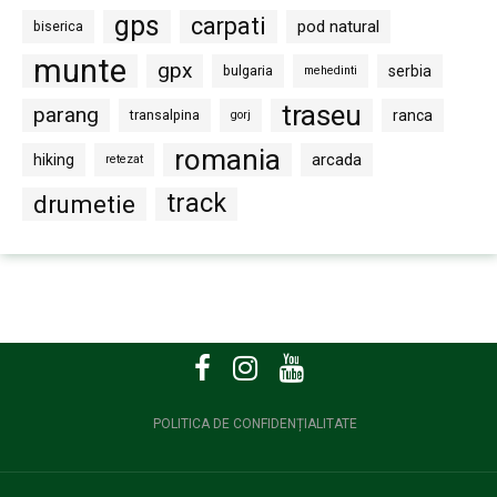
gps
carpati
pod natural
biserica
munte
gpx
bulgaria
serbia
mehedinti
traseu
parang
transalpina
ranca
gorj
romania
arcada
hiking
retezat
track
drumetie
POLITICA DE CONFIDENȚIALITATE