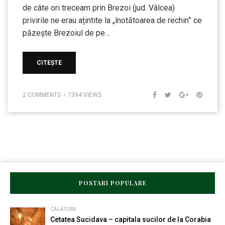
de câte ori treceam prin Brezoi (jud. Vâlcea)
privirile ne erau ațintite la „înotătoarea de rechin” ce
păzește Brezoiul de pe…
CITEȘTE
2 COMMENTS
7394 VIEWS
POSTARI POPULARE
CĂLĂTORII
Cetatea Sucidava – capitala sucilor de la Corabia