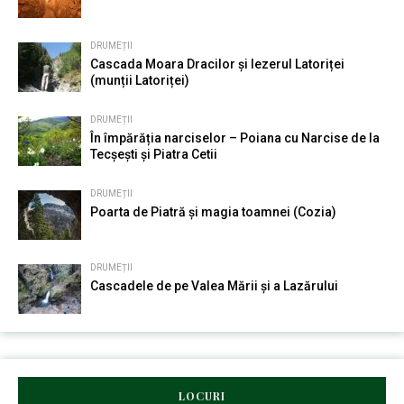
DRUMEȚII
Cascada Moara Dracilor și Iezerul Latoriței
(munții Latoriței)
DRUMEȚII
În împărăția narciselor – Poiana cu Narcise de la
Tecșești și Piatra Cetii
DRUMEȚII
Poarta de Piatră și magia toamnei (Cozia)
DRUMEȚII
Cascadele de pe Valea Mării și a Lazărului
LOCURI