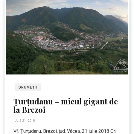
DRUMEȚII
Țurțudanu – micul gigant de
la Brezoi
IULIE 21, 2018
Vf. Țurțudanu, Brezoi, jud. Vâcea, 21 iulie 2018 Ori